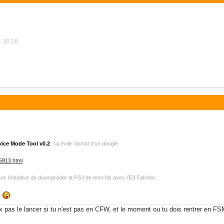
 16:28.
vice Mode Tool v0.2
sa évite l'achat d'un dongle.
t5813.html
ns l'initiative de downgrader la PS3 de mon fils avec l'E3 Falsher.
..
pas le lancer si tu n'est pas en CFW, et le moment ou tu dois rentrer en FSM