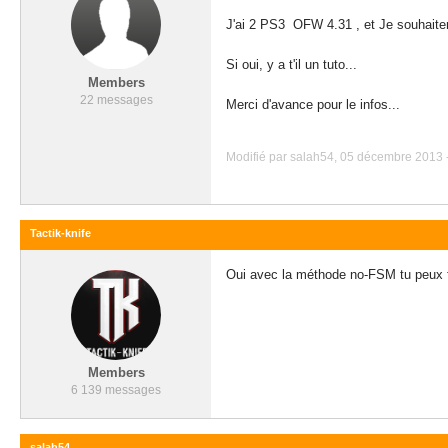
J'ai 2 PS3 OFW 4.31 , et Je souhaiter
Si oui, y a t'il un tuto...
Members
22 messages
Merci d'avance pour le infos...
Modifié par salah54, 05 décembre 2013 -
Tactik-knife
Oui avec la méthode no-FSM tu peux fai
Members
6 139 messages
salah54