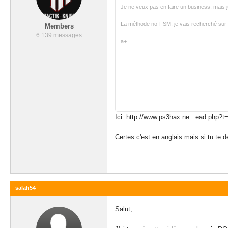
Je ne veux pas en faire un business, mais
La méthode no-FSM, je vais recherché sur la 
Members
6 139 messages
a+
Ici:
http://www.ps3hax.ne...ead.php?t
Certes c'est en anglais mais si tu te d
salah54
Salut,