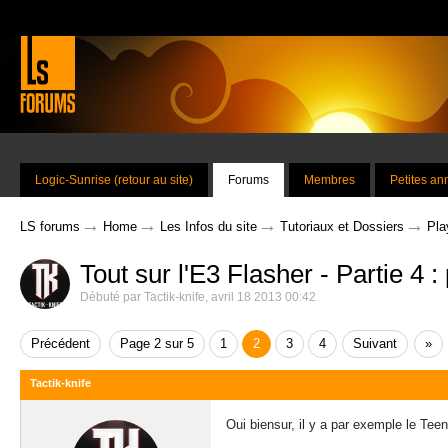
Logic-Sunrise (retour au site)
Forums
Membres
Petites a
→
→
→
→
LS forums
Home
Les Infos du site
Tutoriaux et Dossiers
Pla
Tout sur l'E3 Flasher - Partie 4
Débuté par
Tactik-knife
,
avril 18 2013 00:42
Précédent
Page 2 sur 5
1
2
3
4
Suivant
»
Tactik-knife
Oui biensur, il y a par exemple le Te