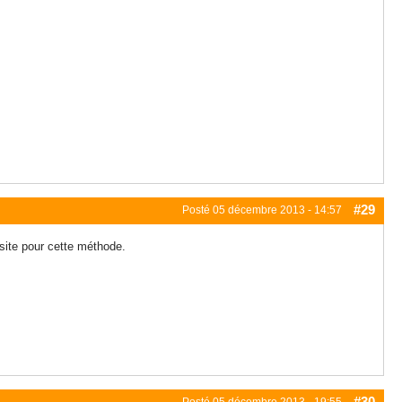
#29
Posté
05 décembre 2013 - 14:57
 site pour cette méthode.
#30