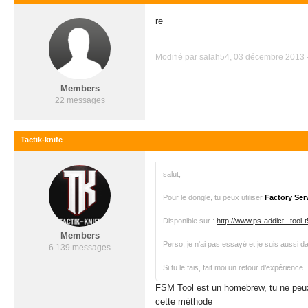
re
Modifié par salah54, 03 décembre 2013 -
Members
22 messages
Tactik-knife
salut,
Pour le dongle, tu peux utiliser
Factory Ser
Disponible sur :
http://www.ps-addict...tool-
Members
Perso, je n'ai pas essayé et je suis aussi da
6 139 messages
Si tu le fais, fait moi un retour d’expérience.
FSM Tool est un homebrew, tu ne peux 
cette méthode