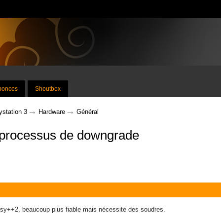
nnonces
Shoutbox
→
→
ystation 3
Hardware
Général
 : processus de downgrade
ensy++2, beaucoup plus fiable mais nécessite des soudres.