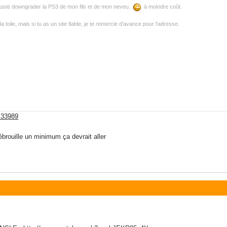
 juste downgrader la PS3 de mon fils et de mon neveu.
à moindre coût.
toile, mais si tu as un site fiable, je te remercie d'avance pour l'adresse.
=33989
ébrouille un minimum ça devrait aller