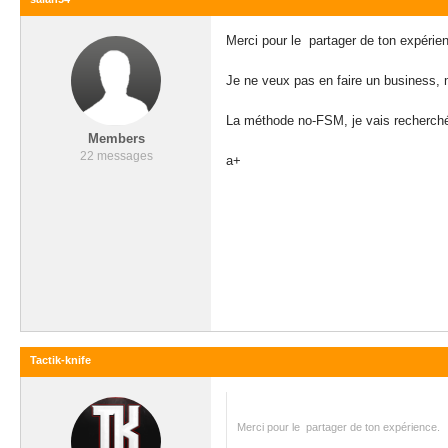
Merci pour le partager de ton expérie
Je ne veux pas en faire un business,
La méthode no-FSM, je vais recherché su
Members
22 messages
a+
Tactik-knife
Merci pour le partager de ton expérience.