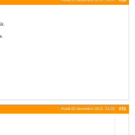
Posté
05 décembre 2013 - 19:55
ût.
e.
#31
Posté
05 décembre 2013 - 21:33