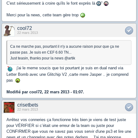
C'est sérieusement à croire qu'ils le font exprès là
"
Merci pour la news, cette team gère trop
cool72
22 mars 2013
Ca ne marche pas, pourtant il n'y a aucune raison pour que ça ne
passe pas. Je suis en CEF 6.60 TN...
Just teasin, thanks pour la news @artik
j'ai le meme soucis que toi pourtant je suis en dual nand via
Letter Bomb avec une Glitchip V2 ,carte mere Jasper .. je comprend
pas
Modifié par cool72, 22 mars 2013 - 01:07.
crisetbets
22 mars 2013
Arrêtez vos conneries ça fonctionne très bien je viens de test juste
pour VÉRIFIER si c’était une erreur de la team ou juste pour
CONFIRMER que vous ne savez pas vous servir d'une ps3 et lire une
news et un changelog avec des notes dedans... J'ai ma réponse