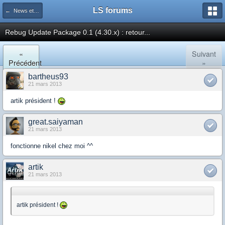
LS forums
← News et actualités postées sur LS
Rebug Update Package 0.1 (4.30.x) : retour...
«
Suivant
Précédent
»
bartheus93
21 mars 2013
artik président !
great.saiyaman
21 mars 2013
fonctionne nikel chez moi ^^
artik
21 mars 2013
artik président !