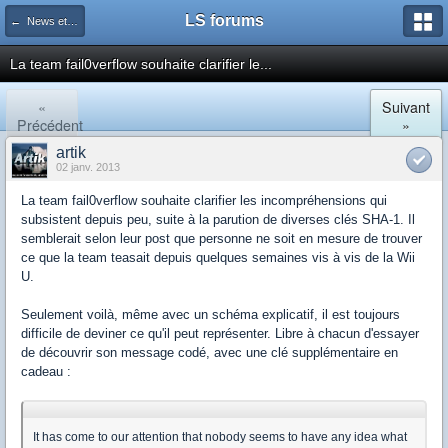
LS forums
← News et actualités postées sur LS
La team fail0verflow souhaite clarifier le...
«
Suivant
Précédent
»
artik
02 janv. 2013
La team fail0verflow souhaite clarifier les incompréhensions qui
subsistent depuis peu, suite à la parution de diverses clés SHA-1. Il
semblerait selon leur post que personne ne soit en mesure de trouver
ce que la team teasait depuis quelques semaines vis à vis de la Wii
U.
Seulement voilà, même avec un schéma explicatif, il est toujours
difficile de deviner ce qu'il peut représenter. Libre à chacun d'essayer
de découvrir son message codé, avec une clé supplémentaire en
cadeau :
It has come to our attention that nobody seems to have any idea what