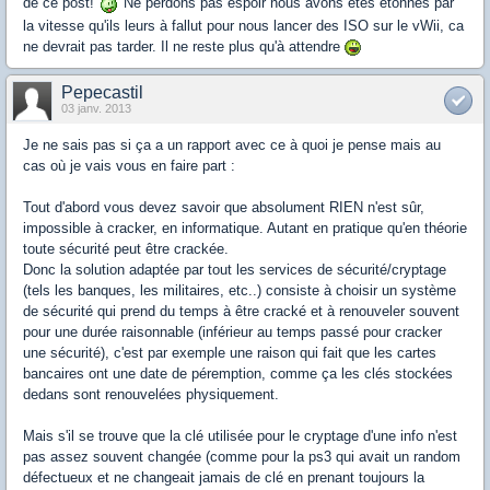
de ce post!
Ne perdons pas espoir nous avons étés étonnés par
la vitesse qu'ils leurs à fallut pour nous lancer des ISO sur le vWii, ca
ne devrait pas tarder. Il ne reste plus qu'à attendre
Pepecastil
03 janv. 2013
Je ne sais pas si ça a un rapport avec ce à quoi je pense mais au
cas où je vais vous en faire part :
Tout d'abord vous devez savoir que absolument RIEN n'est sûr,
impossible à cracker, en informatique. Autant en pratique qu'en théorie
toute sécurité peut être crackée.
Donc la solution adaptée par tout les services de sécurité/cryptage
(tels les banques, les militaires, etc..) consiste à choisir un système
de sécurité qui prend du temps à être cracké et à renouveler souvent
pour une durée raisonnable (inférieur au temps passé pour cracker
une sécurité), c'est par exemple une raison qui fait que les cartes
bancaires ont une date de péremption, comme ça les clés stockées
dedans sont renouvelées physiquement.
Mais s'il se trouve que la clé utilisée pour le cryptage d'une info n'est
pas assez souvent changée (comme pour la ps3 qui avait un random
défectueux et ne changeait jamais de clé en prenant toujours la