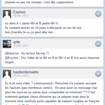
j'espere ne pas me tromper, c'est des suppositions
Exynos
03 janv. 2013
ou alors A = partie Wii et B partie Wii U.
Ils seraient arrivés en 14 jours à décrpyter un tas de truc...
bon j'marrête là ou ça peut aller loin...
artik
03 janv. 2013
@banzzai : Du lecteur blu-ray !?
@Exynos : Oui, l'idée de la Wii en A et Wii U en B m'a aussi traverser
l'esprit...
bastienlemaitre
03 janv. 2013
Et là ils sont clairs ? Looooooooool ! Personne n'a compris excepté
les hackers (peu nombreux certes).. On peut avoir un message clair
pour les novices ou autres pour comprendre un minimum ^^? C'est
surement quelque chose d'énorme qui se prépare mais pour le
moment nous sommes juste capables de traduire l'anglais en français