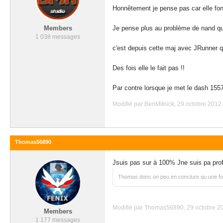
Honnêtement je pense pas car elle fonc
Members
Je pense plus au problème de nand qu
1 038 messages
c'est depuis cette maj avec JRunner qu
Des fois elle le fait pas !!
Par contre lorsque je met le dash 1557
Modifié par BenMitnick, 29 octobre 2012 
Thomas56890
Jsuis pas sur à 100% Jne suis pa prof
Thomas donc on peu en conclure qu une fois
Modifié par Thomas56890, 29 octobre 20
Members
1 177 messages