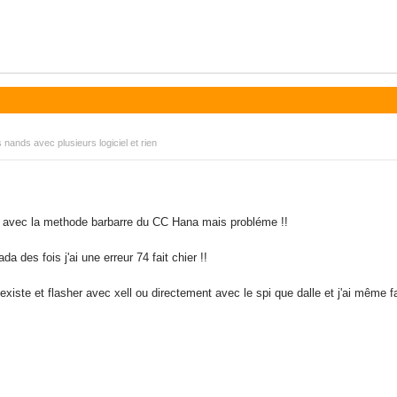
s nands avec plusieurs logiciel et rien
ir avec la methode barbarre du CC Hana mais probléme !!
da des fois j'ai une erreur 74 fait chier !!
 existe et flasher avec xell ou directement avec le spi que dalle et j'ai même 