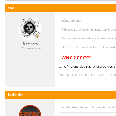
choc
Idéme pour moi !!
J'ai réussit a retrouver ma nand zephir av
Boot sur xell tjs ok mais sur le dash nada des 
Members
Et ceux-ci créer avec tout les soft qui exis
1 263 messages
WHY ??????
ton e74 viens des microfissures des s
Modifié par choc, 29 octobre 2012 - 16:4
BenMitnick
ton e74 viens des microfissures des soudur