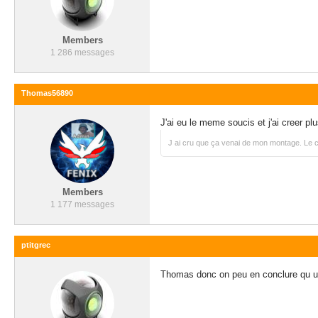
Members
1 286 messages
Thomas56890
J'ai eu le meme soucis et j'ai creer pl
J ai cru que ça venai de mon montage. Le cli
Members
1 177 messages
ptitgrec
Thomas donc on peu en conclure qu une