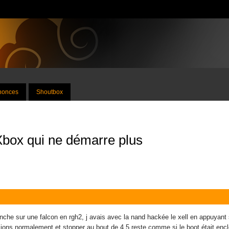
nnonces
Shoutbox
box qui ne démarre plus
che sur une falcon en rgh2, j avais avec la nand hackée le xell en appuyant 
ulsions normalement et stopper au bout de 4 5 reste comme si le boot était en