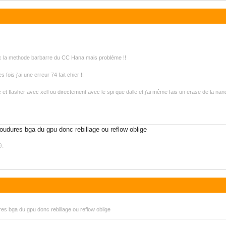
ec la methode barbarre du CC Hana mais probléme !!
fois j'ai une erreur 74 fait chier !!
te et flasher avec xell ou directement avec le spi que dalle et j'ai même fais un erase de la n
oudures bga du gpu donc rebillage ou reflow oblige
9.
es bga du gpu donc rebillage ou reflow oblige