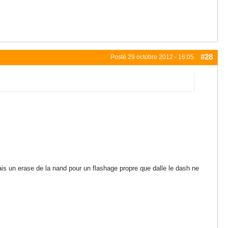
#28
Posté
29 octobre 2012 - 16:05
fais un erase de la nand pour un flashage propre que dalle le dash ne