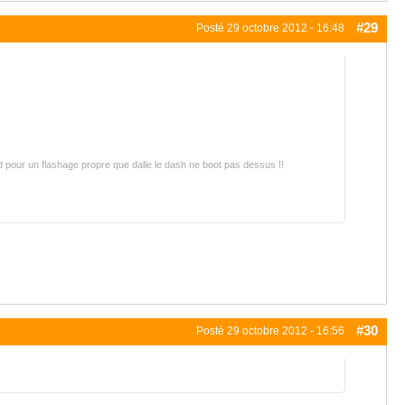
#29
Posté
29 octobre 2012 - 16:48
and pour un flashage propre que dalle le dash ne boot pas dessus !!
#30
Posté
29 octobre 2012 - 16:56