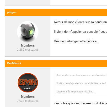
ptitgrec
Retour de mon clients sur sa nand remi
Il vient de m'appeler sa console freeze
Vraiment étrange cette histoire...
Members
1 286 messages
BenMitnick
Retour de mon clients sur sa nand remise d'o
Il vient de m'appeler sa console freeze au l
Vraiment étrange cette histoire...
Members
1 038 messages
c'est clair que c'est bizarre on doit êt