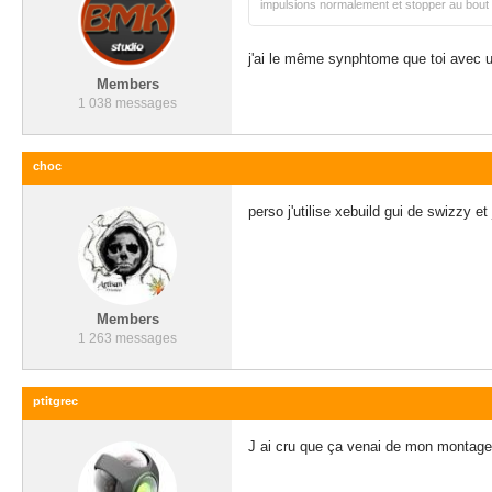
impulsions normalement et stopper au bout d
j'ai le même synphtome que toi avec un
Members
1 038 messages
choc
perso j'utilise xebuild gui de swizzy e
Members
1 263 messages
ptitgrec
J ai cru que ça venai de mon montage. 