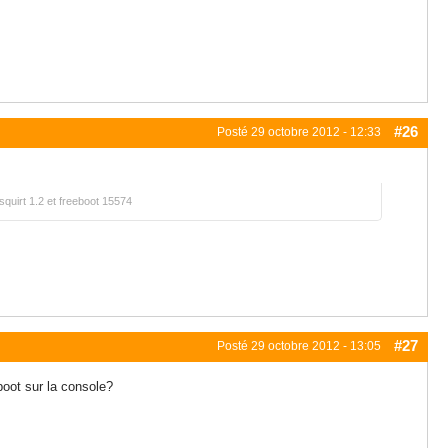
#26
Posté
29 octobre 2012 - 12:33
squirt 1.2 et freeboot 15574
#27
Posté
29 octobre 2012 - 13:05
oot sur la console?