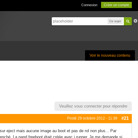
Connexion
Créer un compte
Ce sujet
Voir le nouveau contenu
Veuillez vous connecter pour répondre
#21
Posté
29 octobre 2012 - 11:38
sur eject mais aucune image au boot et pas de rol non plus... Par
clenché. La nand freeboot était créée avec j runner. Je me demande si