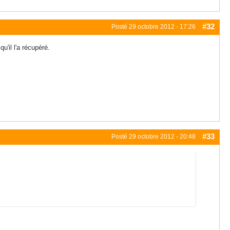
#32
Posté
29 octobre 2012 - 17:26
'il l'a récupéré.
#33
Posté
29 octobre 2012 - 20:48