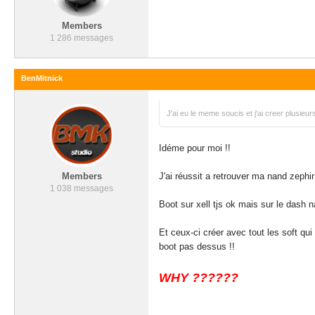
Members
1 286 messages
BenMitnick
J'ai eu le meme soucis et j'ai creer plusieur
Idéme pour moi !!
Members
J'ai réussit a retrouver ma nand zeph
1 038 messages
Boot sur xell tjs ok mais sur le dash na
Et ceux-ci créer avec tout les soft qui
boot pas dessus !!
WHY ??????