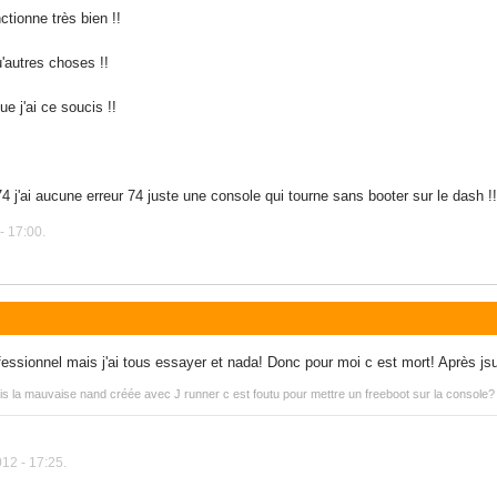
tionne très bien !!
'autres choses !!
e j'ai ce soucis !!
4 j'ai aucune erreur 74 juste une console qui tourne sans booter sur le dash !!
- 17:00.
essionnel mais j'ai tous essayer et nada! Donc pour moi c est mort! Après jsu
 la mauvaise nand créée avec J runner c est foutu pour mettre un freeboot sur la console?
12 - 17:25.