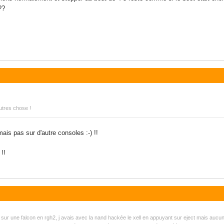
??
autres chose !
ais pas sur d'autre consoles :-) !!
!!
r une falcon en rgh2, j avais avec la nand hackée le xell en appuyant sur eject mais aucune im