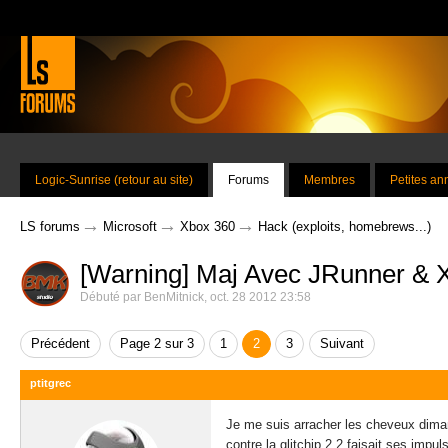
Logic-Sunrise (retour au site)
Forums
Membres
Petites a
→
→
→
LS forums
Microsoft
Xbox 360
Hack (exploits, homebrews...)
[Warning] Maj Avec JRunner & X
Débuté par
BenMitnick
,
oct. 28 2012 23:58
Précédent
Page 2 sur 3
1
2
3
Suivant
ptitgrec
Je me suis arracher les cheveux diman
contre la glitchip 2.2 faisait ses imp