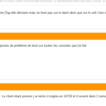
e 4 5 reste comme si le boot était enclenché. La nand freeboot était créée avec j runner. J
e jTag elle démarre mais ne boot pas sur le dash alors que sur le xell c'est ok
t jamais de probleme de boot sur toutes les consoles que j'ai fait
Le client étant presser j ai remis d origine en 14719 et il revient dans 2 sema