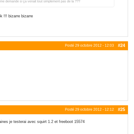
e me demande si ça venait tout simplement pas de la ???
 !!! bizarre bizarre
#24
Posté
29 octobre 2012 - 12:03
#25
Posté
29 octobre 2012 - 12:12
ines je testerai avec squirt 1.2 et freeboot 15574