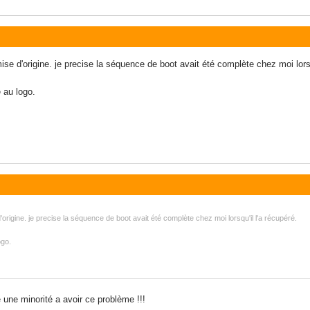
se d'origine. je precise la séquence de boot avait été complète chez moi lorsqu
 au logo.
rigine. je precise la séquence de boot avait été complète chez moi lorsqu'il l'a récupéré.
ogo.
re une minorité a avoir ce problème !!!