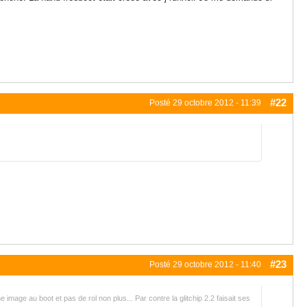
#22
Posté
29 octobre 2012 - 11:39
#23
Posté
29 octobre 2012 - 11:40
age au boot et pas de rol non plus... Par contre la glitchip 2.2 faisait ses