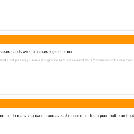
usieurs nands avec plusieurs logiciel et rien
ent étant presser j ai remis d origine en 14719 et il revient dans 2 semaines je testerai avec 
 fois la mauvaise nand créée avec J runner c est foutu pour mettre un freeb