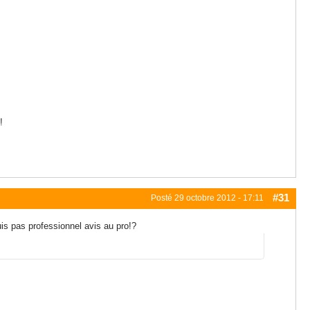
!
#31
Posté
29 octobre 2012 - 17:11
is pas professionnel avis au pro!?