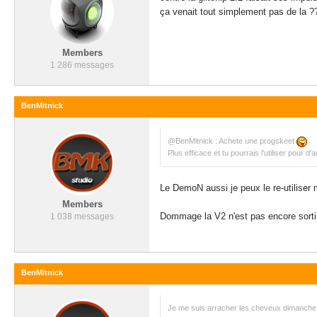
ça venait tout simplement pas de la ?
Members
1 286 messages
BenMitnick
@BenMitnick : Achete une progskeet
Plus efficace et tu pourrais l'utiliser pour d'
Le DemoN aussi je peux le re-utiliser m
Members
Dommage la V2 n'est pas encore sorti 
1 038 messages
BenMitnick
Je me suis arracher les cheveux dimanche su