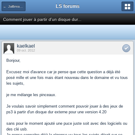
LS forums
← Jailbreak et hack par dongle USB
Comment jouer à partir d'un disque dur...
kaelkael
09 oct. 2012
Bonjour,
Excusez moi d'avance car je pense que cette question a déjà été
posé mille et une fois mais étant nouveau dans le domaine et vu tous
les sujets,
je me mélange les pinceaux.
Je voulais savoir simplement comment pouvoir jouer à des jeux de
ps3 à partir d'un disque dur externe pour une version 4.20
sans pour le moment ajouté une puce juste soit avec des logiciels ou
des clé usb.
Je pense connaitre déjà la réponse vu tous les sujets décrit sur ce