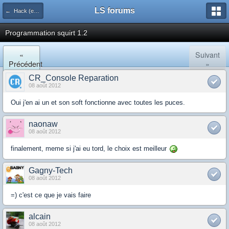
LS forums
← Hack (exploits, homebrews...)
Programmation squirt 1.2
«
Suivant
Précédent
»
CR_Console Reparation
08 août 2012
Oui j'en ai un et son soft fonctionne avec toutes les puces.
naonaw
08 août 2012
finalement, meme si j'ai eu tord, le choix est meilleur
Gagny-Tech
08 août 2012
=) c'est ce que je vais faire
alcain
08 août 2012