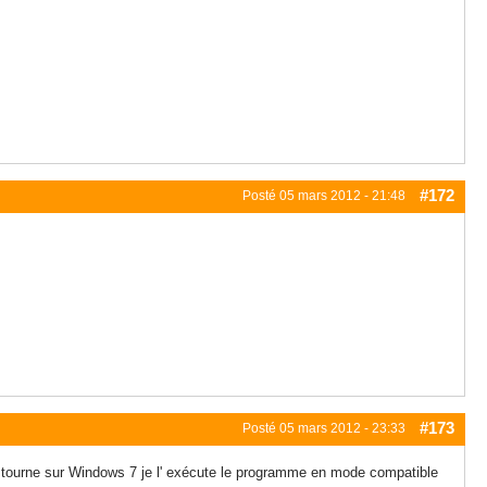
#172
Posté
05 mars 2012 - 21:48
#173
Posté
05 mars 2012 - 23:33
 je tourne sur Windows 7 je l' exécute le programme en mode compatible