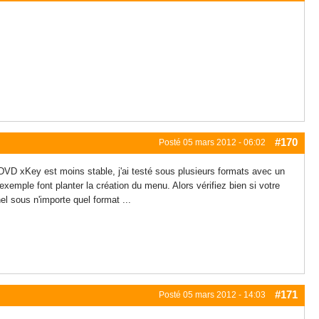
#170
Posté
05 mars 2012 - 06:02
u DVD xKey est moins stable, j'ai testé sous plusieurs formats avec un
xemple font planter la création du menu. Alors vérifiez bien si votre
l sous n'importe quel format ...
#171
Posté
05 mars 2012 - 14:03