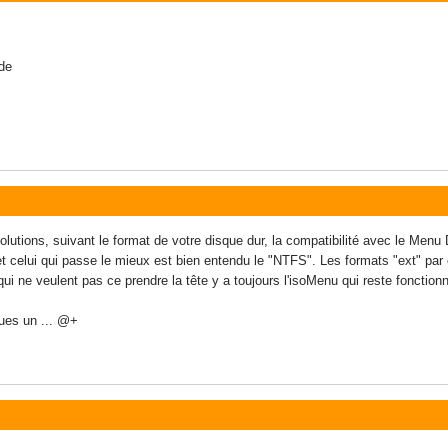
ide
olutions, suivant le format de votre disque dur, la compatibilité avec le Men
 celui qui passe le mieux est bien entendu le "NTFS". Les formats "ext" par e
 ne veulent pas ce prendre la tête y a toujours l'isoMenu qui reste fonctionne
ues un ... @+