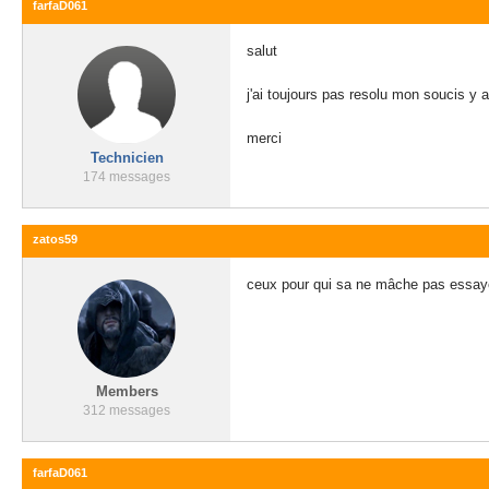
farfaD061
salut
j'ai toujours pas resolu mon soucis y a
merci
Technicien
174 messages
zatos59
ceux pour qui sa ne mâche pas essayer
Members
312 messages
farfaD061