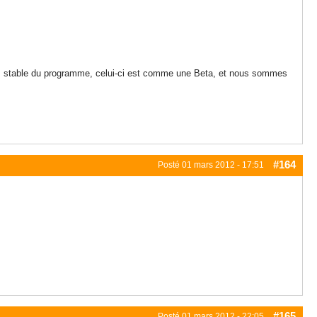
plus stable du programme, celui-ci est comme une Beta, et nous sommes
#164
Posté
01 mars 2012 - 17:51
#165
Posté
01 mars 2012 - 22:05