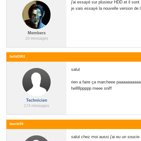
j'ai essayé sur plusieur HDD et il son
je vais essayé la nouvelle version de l
Members
10 messages
farfaD061
salut
rien a faire ça marcheee paaaaaaaaa
helllllppppp meee sniff
Technicien
174 messages
laucin59
salut chez moi aussi j'ai eu un soucie