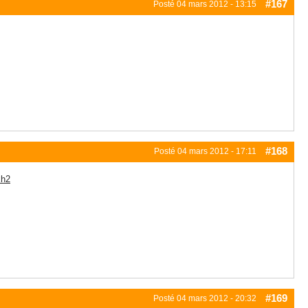
#167
Posté
04 mars 2012 - 13:15
#168
Posté
04 mars 2012 - 17:11
xh2
#169
Posté
04 mars 2012 - 20:32