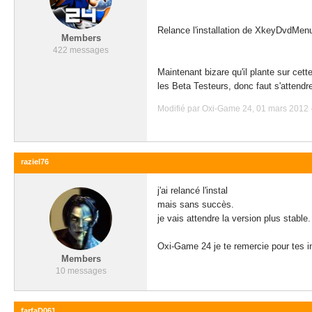
Relance l'installation de XkeyDvdMenu 
Members
422 messages
Maintenant bizare qu'il plante sur ce
les Beta Testeurs, donc faut s'attendre
Modifié par Oxi-Game 24, 01 mars 2012 -
raziel76
j'ai relancé l'instal
mais sans succès.
je vais attendre la version plus stable.
Oxi-Game 24 je te remercie pour tes i
Members
10 messages
farfaD061