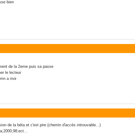
sse bien
cement de la 2eme puis sa passe
mer le lecteur
5 mn a moi
sion de la béta et c'est pire (chemin d'accès introuvable...)
a;2000;98;ect...