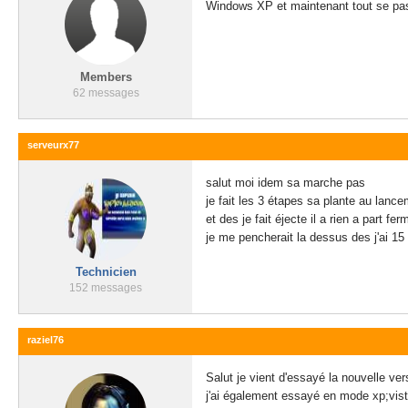
Windows XP et maintenant tout se pa
Members
62 messages
serveurx77
salut moi idem sa marche pas
je fait les 3 étapes sa plante au lan
et des je fait éjecte il a rien a part fer
je me pencherait la dessus des j'ai 1
Technicien
152 messages
raziel76
Salut je vient d'essayé la nouvelle ver
j'ai également essayé en mode xp;vist