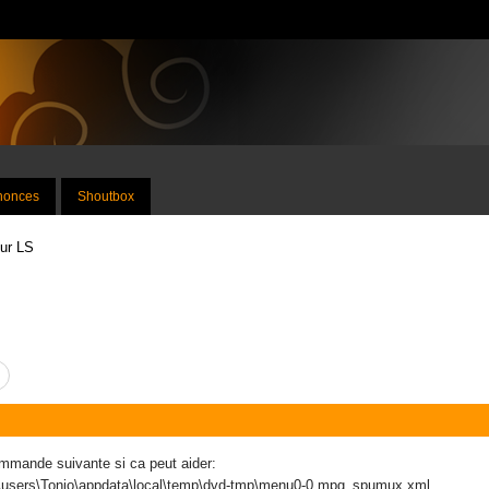
nnonces
Shoutbox
sur LS
ommande suivante si ca peut aider:
users\Tonio\appdata\local\temp\dvd-tmp\menu0-0.mpg_spumux.xml