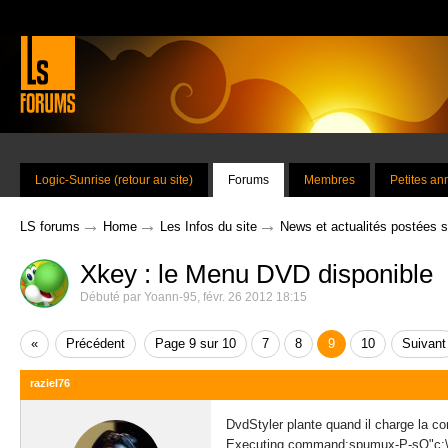
Logic-Sunrise (retour au site)
Forums
Membres
Petites a
→
→
→
LS forums
Home
Les Infos du site
News et actualités postées 
Xkey : le Menu DVD disponible
Débuté par
Yoann-95
,
févr. 26 2012 18:15
«
Précédent
Page 9 sur 10
7
8
9
10
Suivant
raziel76
DvdStyler plante quand il charge la c
Executing command:spumux-P-sO"c:\