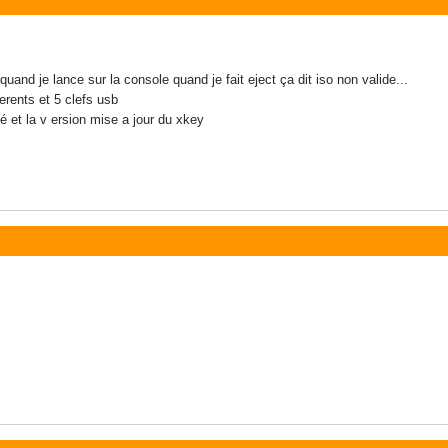
quand je lance sur la console quand je fait eject ça dit iso non valide...
ferents et 5 clefs usb
fié et la v ersion mise a jour du xkey