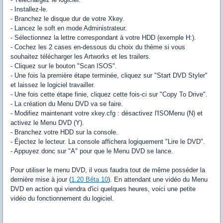
- Installez-le.
- Branchez le disque dur de votre Xkey.
- Lancez le
soft
en mode Administrateur.
- Sélectionnez la lettre correspondant à votre HDD (exemple H:).
- Cochez les 2 cases en-dessous du choix du thème si vous
souhaitez
télécharger
les
Artworks
et les
trailers.
- Cliquez sur le bouton "Scan ISOS".
- Une fois la première étape terminée,
cliquez
sur "
Start
DVD Styler"
et laissez le logiciel travailler.
- Une fois cette étape finie,
cliquez
cette fois-ci sur "
Copy
To
Drive".
- La création du Menu DVD va se faire.
- Modifiez maintenant votre
xkey
.
cfg
: désactivez
l'ISOMenu
(N) et
activez le Menu DVD (Y).
- Branchez votre HDD sur la console.
- Éjectez le lecteur. La console affichera logiquement "Lire le DVD".
- Appuyez donc sur "A" pour que le Menu DVD se lance.
Pour utiliser le menu DVD, il vous faudra tout de même posséder la
dernière mise à jour (
1.20 Bêta 10
). En attendant une vidéo du Menu
DVD en action qui viendra d'ici quelques heures, voici une petite
vidéo du fonctionnement du logiciel.