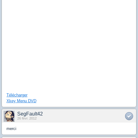
Télécharger
Xkey
Menu DVD
SegFault42
26 févr. 2012
merci