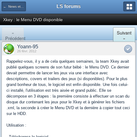
LS forums
← News et actualités postées sur LS
Xkey : le Menu DVD disponible
«
Suivant
Précédent
»
Yoann-95
26 févr. 2012
Rappelez-vous, il y a de cela quelques semaines, la
team
Xkey
avait
publié quelques
screens
de son futur bébé : le Menu DVD. Ce dernier
devait permettre de lancer les jeux via une interface avec
descriptions,
covers
et
trailers
des jeux (si disponibles). Pour le plus
grand bonheur de tous, le logiciel est enfin disponible. Une fois celui-
ci installé, l'utilisation est très aisée et grand public. Elle se
décompose en 3 étapes : la première consiste à effectuer un
scan
du
disque dur contenant les jeux pour le
Xkey
et à générer les fichiers
.
xml
, la seconde à créer le Menu DVD et la dernière à copier tout ceci
sur le HDD.
Utilisation :
-
Téléchargez
le logiciel.