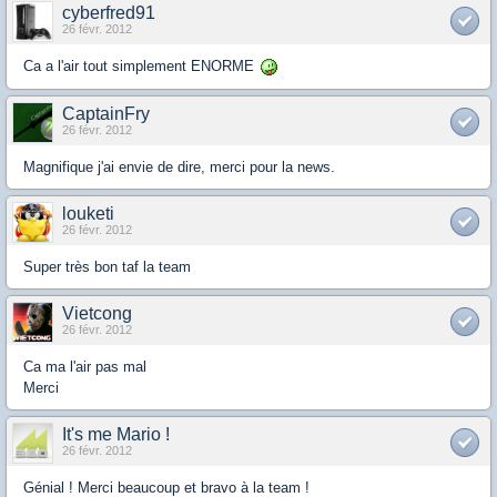
cyberfred91
26 févr. 2012
Ca a l'air tout simplement ENORME
CaptainFry
26 févr. 2012
Magnifique j'ai envie de dire, merci pour la news.
louketi
26 févr. 2012
Super très bon taf la team
Vietcong
26 févr. 2012
Ca ma l'air pas mal
Merci
It's me Mario !
26 févr. 2012
Génial ! Merci beaucoup et bravo à la team !