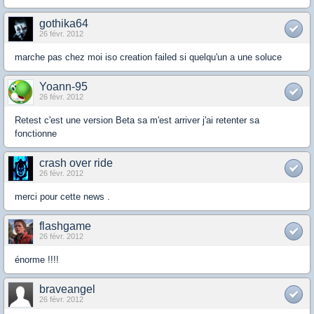
gothika64
26 févr. 2012
marche pas chez moi iso creation failed si quelqu'un a une soluce
Yoann-95
26 févr. 2012
Retest c'est une version Beta sa m'est arriver j'ai retenter sa
fonctionne
crash over ride
26 févr. 2012
merci pour cette news .
flashgame
26 févr. 2012
énorme !!!!
braveangel
26 févr. 2012