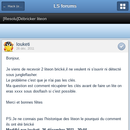
LS forums
← Hack (exploits, homebrews...)
[Resolu]Débricker liteon
louketi
26 déc. 2011
Bonjour,
Je viens de recevoir 2 liteon brické,il ne veulent ni s'ouvrir ni détecté
sous jungleflasher.
Le problème c'est que je n'ai pas les clés.
Ma question est comment récupérer les clés avant de faire un lite on
eras xxxx sous dosflash si c'est possible.
Merci et bonnes fêtes
PS:Je ne connais pas l'historique des liteon le pourquoi du comment
ils ont été brické
Modifié par louketi, 26 décembre 2011 - 20:44.