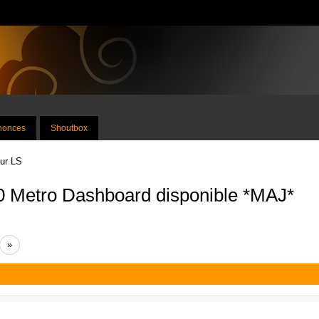
nnonces
Shoutbox
sur LS
0 Metro Dashboard disponible *MAJ*
»