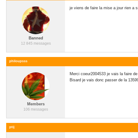
je viens de faire la mise a jour rien a 
Banned
12 845 messages
philoupsss
Merci coeur2004533 je vais la faire de 
Bisard je vais donc passer de la 1359
Members
106 messages
ptij