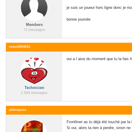
je suis un joueur hors ligne donc je ri
bonne journée
Members
71 messages
coeur2004533
oui a l aise du moment que tu la fais 
Technicien
2 589 messages
philoupsss
Frontliner as tu déjà été touché par 
Si oui, alors ta rien à perdre, sinon n