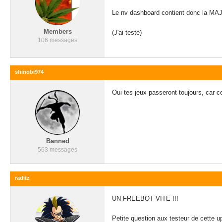
Le nv dashboard contient donc la MAJ 
Members
(J'ai testé)
106 messages
shinobi974
Oui tes jeux passeront toujours, car 
Banned
563 messages
raditz
UN FREEBOT VITE !!!
Petite question aux testeur de cette u