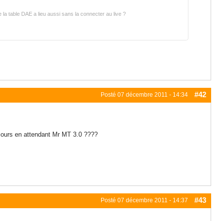
e la table DAE a lieu aussi sans la connecter au live ?
#42
Posté
07 décembre 2011 - 14:34
jours en attendant Mr MT 3.0 ????
#43
Posté
07 décembre 2011 - 14:37