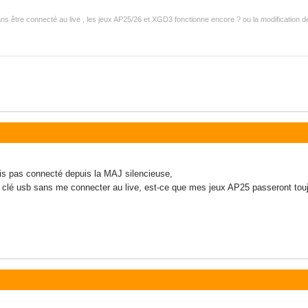
 sans être connecté au live , les jeux AP25/26 et XGD3 fonctionne encore ? ou la modification d
uis pas connecté depuis la MAJ silencieuse,
r clé usb sans me connecter au live, est-ce que mes jeux AP25 passeront tou