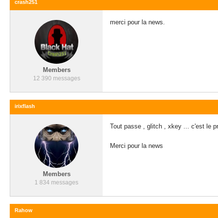
crash251
merci pour la news.
Members
12 390 messages
irixflash
Tout passe , glitch , xkey ... c'est le 
Merci pour la news
Members
1 834 messages
Rahow