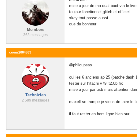
mise a jour de ma dual boot via le live
toujour fonctionnel,glitch et officiel.
xkey,tout passe aussi.
que du bonheur
Members
363 messages
coeur2004533
@philoupsss
oui les 6 anciens ap 25 (patche dash 1
tester sur hitachi v79 lt2.0b fix
mise a jour par usb mais attention dans
Technicien
2 589 messages
maxell se trompe je viens de faire le 
il faut rester en hors ligne bien sur