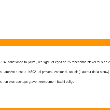
.
3146 fonctionne toujours ) les xgd3 et xgd3 ap 25 fonctionne nickel tous ca e
 l archive c est la 14692 j ai prevenu zaskar du soucis( l auteur de la nieuw)
test en plus backups graver xremburner hitachi oblige