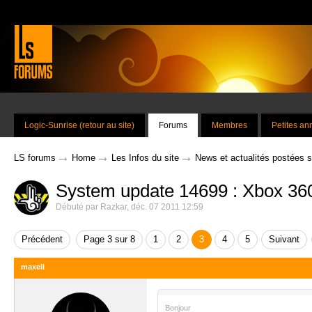
Logic-Sunrise (retour au site)
Forums
Membres
Petites a
→
→
→
LS forums
Home
Les Infos du site
News et actualités postées 
System update 14699 : Xbox 36
Débuté par
Razkar
,
déc. 07 2011 12:59
Précédent
Page 3 sur 8
1
2
3
4
5
Suivant
maxell
Bonjour