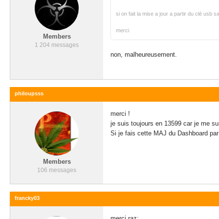
si on fait la mise a jour a partir du clé usb
merci
Members
1 204 messages
non, malheureusement.
philoupsss
merci !
je suis toujours en 13599 car je me s
Si je fais cette MAJ du Dashboard pa
Members
106 messages
francky03
merci raz: