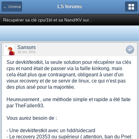
LS forums
← Général
Récupérer sa clé cpu/1bl et sa Nand/KV sur...
Sansors
16 oct. 2011
Sur devkit/testkit, la seule solution pour récupérer sa clés
cpu et nand était de passer via la faille kinkong, mais
cela était plus que contraignant, obligeant à user d'un
vieux recovery et de se servir de linux, ce qui n'est pas
des plus aisé pour la majoritée.
Heureusement , une méthode simple et rapide a été faite
par
TheFallen93.
Vous aurez besoin de :
- Une devkit/testkit avec un hdd/sidecard
- Le recovery 20353 ou supérieur ( attention, ban du Pnet