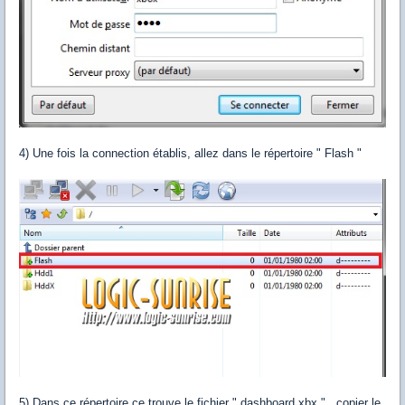
4) Une fois la connection établis, allez dans le répertoire " Flash "
5) Dans ce répertoire ce trouve le fichier " dashboard.xbx " , copier le