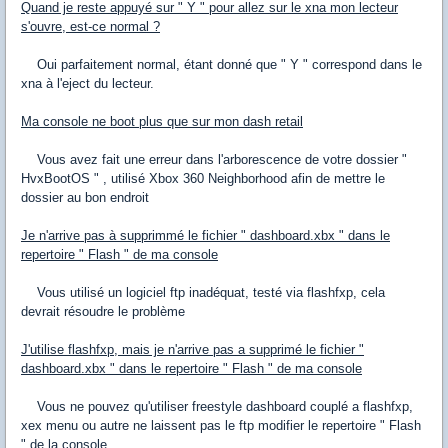
Quand je reste appuyé sur " Y " pour allez sur le xna mon lecteur
s'ouvre, est-ce normal ?
Oui parfaitement normal, étant donné que " Y " correspond dans le
xna à l'eject du lecteur.
Ma console ne boot plus que sur mon dash retail
Vous avez fait une erreur dans l'arborescence de votre dossier "
HvxBootOS " , utilisé Xbox 360 Neighborhood afin de mettre le
dossier au bon endroit
Je n'arrive pas à supprimmé le fichier " dashboard.xbx " dans le
repertoire " Flash " de ma console
Vous utilisé un logiciel ftp inadéquat, testé via flashfxp, cela
devrait résoudre le problème
J'utilise flashfxp, mais je n'arrive pas a supprimé le fichier "
dashboard.xbx " dans le repertoire " Flash " de ma console
Vous ne pouvez qu'utiliser freestyle dashboard couplé a flashfxp,
xex menu ou autre ne laissent pas le ftp modifier le repertoire " Flash
" de la console