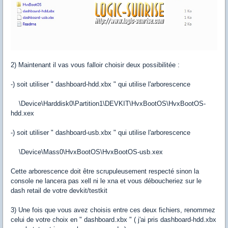
2) Maintenant il vas vous falloir choisir deux possibilitée :
-) soit utiliser " dashboard-hdd.xbx " qui utilise l'arborescence
\Device\Harddisk0\Partition1\DEVKIT\HvxBootOS\HvxBootOS-
hdd.xex
-) soit utiliser " dashboard-usb.xbx " qui utilise l'arborescence
\Device\Mass0\HvxBootOS\HvxBootOS-usb.xex
Cette arborescence doit être scrupuleusement respecté sinon la
console ne lancera pas xell ni le xna et vous déboucheriez sur le
dash retail de votre devkit/testkit
3) Une fois que vous avez choisis entre ces deux fichiers, renommez
celui de votre choix en " dashboard.xbx " ( j'ai pris dashboard-hdd.xbx