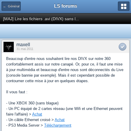
LS forums
← Général
[MAJ] Lire les fichiers .avi (DIVX) sans l...
maxell
31 mai 2011
Beaucoup d'entre nous souhaitent lire nos DIVX sur notre 360
confortablement assis sur notre canapé. Or, pour ce, il faut une mise
à jour multimédia et beaucoup d'entre nous sont déconnectés du Live
(console bannie par exemple). Mais il est cependant possible de
contourner cette mise à jour en quelques étapes.
Il vous faut :
- Une XBOX 360 (sans blague)
- Un PC équipé de 2 cartes réseau (une Wifi et une Ethernet peuvent
faire l'affaire) >
Achat
- Un câble Ethernet croisé >
Achat
- PS3 Media Server >
Téléchargement