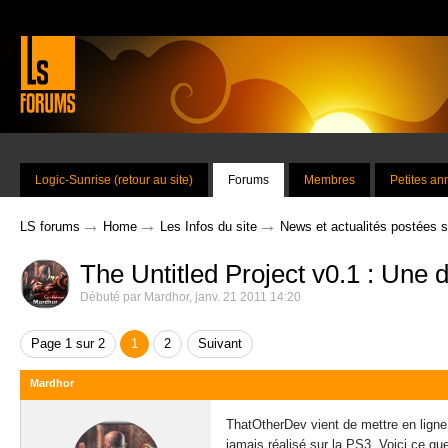
Logic-Sunrise (retour au site)
Forums
Membres
Petites a
→
→
→
LS forums
Home
Les Infos du site
News et actualités postées 
The Untitled Project v0.1 : Un
Débuté par
Mardhor
,
janv. 21 2011 14:20
Page 1 sur 2
1
2
Suivant
Mardhor
ThatOtherDev vient de mettre en ligne 
jamais réalisé sur la PS3. Voici ce que