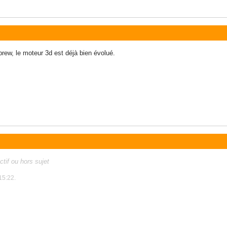
ew, le moteur 3d est déjà bien évolué.
tif ou hors sujet
15:22.