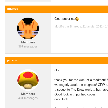
Briareos
C'est super ça
Modifié par Briareos, 21 janvier 2011 - 1
Members
367 messages
pucette
Oo
thank you for the work of a madman! 
we eagerly await the progress! CFW an
a sequel to The Drow world .. but hap
Members
Good luck with purified codes .....
431 messages
good luck