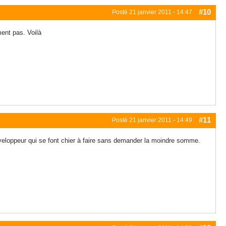
#10
Posté
21 janvier 2011 - 14:47
ment pas. Voilà
#11
Posté
21 janvier 2011 - 14:49
 développeur qui se font chier à faire sans demander la moindre somme.