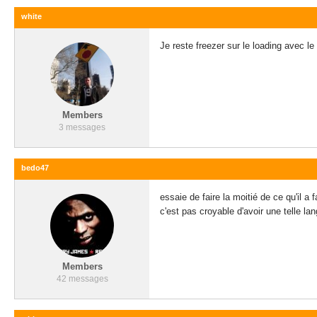
white
Je reste freezer sur le loading avec l
Members
3 messages
bedo47
essaie de faire la moitié de ce qu'il a
c'est pas croyable d'avoir une telle la
Members
42 messages