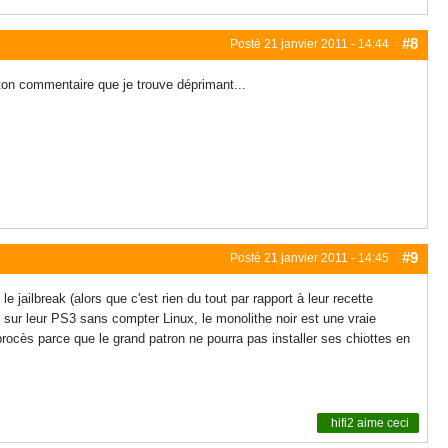
#8
Posté
21 janvier 2011 - 14:44
t ton commentaire que je trouve déprimant...
#9
Posté
21 janvier 2011 - 14:45
 jailbreak (alors que c'est rien du tout par rapport à leur recette
e sur leur PS3 sans compter Linux, le monolithe noir est une vraie
ocès parce que le grand patron ne pourra pas installer ses chiottes en
hifi2
aime ceci