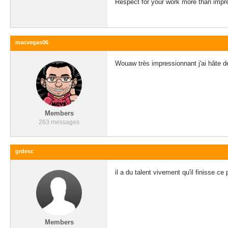
Respect for your work more than impr
macvegas06
Wouaw très impressionnant j'ai hâte d
Members
263 messages
grdesc
il a du talent vivement qu'il finisse c
Members