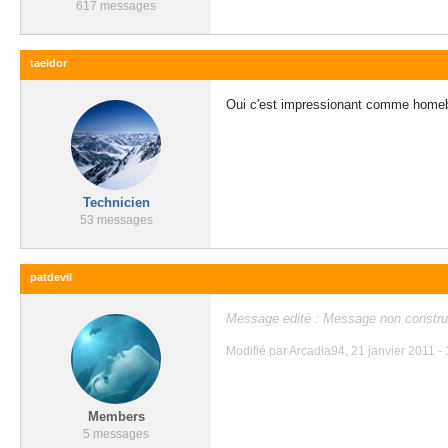
617 messages
taeldor
Oui c'est impressionant comme homebr
Technicien
53 messages
patdevil
Message edité : Message non construc
Modifié par Arcadia94, 21 janvier 2011 - 
Members
5 messages