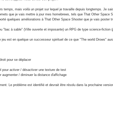
ers temps, mais voilà un projet sur lequel je travaille depuis longtemps. J
promets que je vais mettre à jour mes homebrews, tels que That Other Space 
apporté quelques améliorations à That Other Space Shooter que je vais poster tr
 jeu "bac à sable" (Ville ouverte et imposante) un RPG de type science-ficti
 ce jeu est en quelque un successeur spirituel de ce que "The world Drows" aura
droit pour se déplacer
l pour activer / désactiver une texture de test
ur augmenter / diminuer la distance d'affichage
ent. Le problème est identifié et devrait être résolu dans la prochaine versio