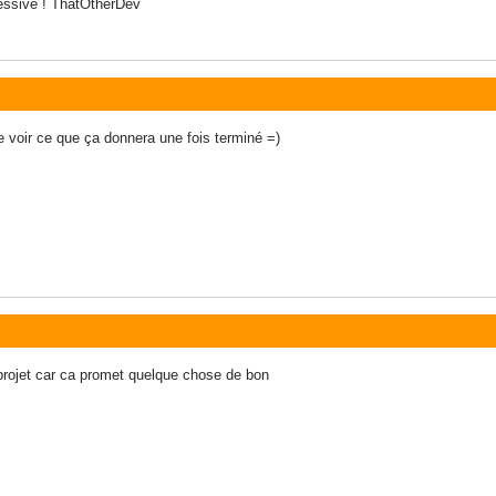
essive ! ThatOtherDev
e voir ce que ça donnera une fois terminé =)
e projet car ca promet quelque chose de bon