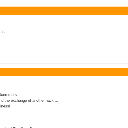
4:25.
Sacred dev!
d the exchange of another hack ...
piness!