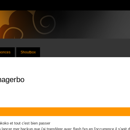
nnonces
Shoutbox
nagerbo
nkoko et tout c'est bien passer
a lancer mer backup que j'ai transférer avec flash fxp en l'occurrence il s'agit