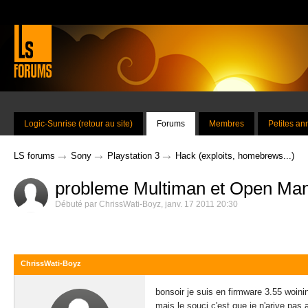
Logic-Sunrise (retour au site)
Forums
Membres
Petites a
→
→
→
LS forums
Sony
Playstation 3
Hack (exploits, homebrews...)
probleme Multiman et Open Ma
Débuté par
ChrissWati-Boyz
,
janv. 17 2011 20:30
ChrissWati-Boyz
bonsoir je suis en firmware 3.55 woini
mais le souci c'est que je n'arive pas 