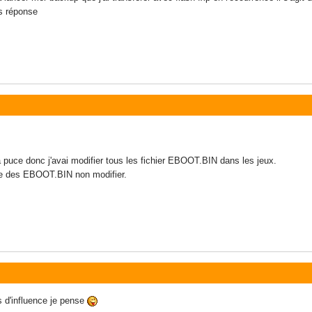
s réponse
a puce donc j'avai modifier tous les fichier EBOOT.BIN dans les jeux.
he des EBOOT.BIN non modifier.
s d'influence je pense