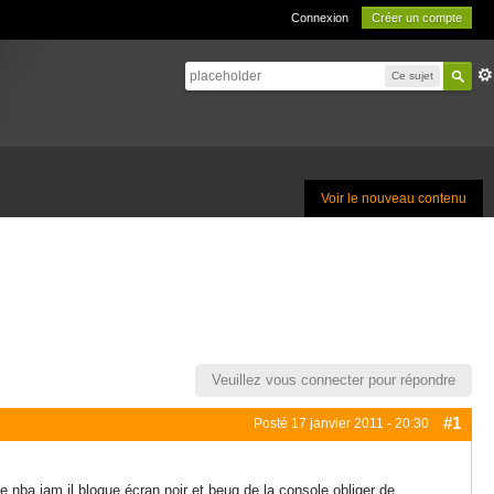
Connexion
Créer un compte
Ce sujet
Voir le nouveau contenu
Veuillez vous connecter pour répondre
#1
Posté
17 janvier 2011 - 20:30
 de nba jam il bloque écran noir et beug de la console obliger de