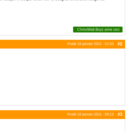
ChrissWati-Boyz
aime ceci
#2
Posté
18 janvier 2011 - 01:03
#3
Posté
18 janvier 2011 - 09:13