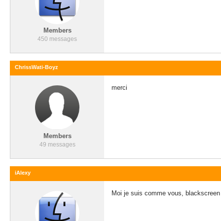
Members
450 messages
ChrissWati-Boyz
merci
Members
49 messages
iAlexy
Moi je suis comme vous, blackscreen a