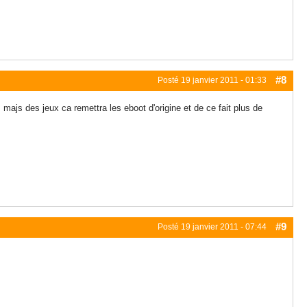
#8
Posté
19 janvier 2011 - 01:33
majs des jeux ca remettra les eboot d'origine et de ce fait plus de
#9
Posté
19 janvier 2011 - 07:44