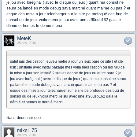
je jou avec loréginal ( avec le disque du jeux ) quant ma consol ne
seura pa lancé en mode debug sava marché quant maime ou pas ? et
esque des mise a jour telecharger sur le site pe profoqué des bug de
sonsol ou de jeux voila merci je sui avec une at90usb162 gaia le
dérnié et hemes le dernié merci
MeteK
25 nov. 2010
salut jais des cestion jeuveu metre a jour un jeux pare ce site ( et clé
usb ) jinstalle avec instal pakage mes voila mes cestion ou les MO de
la mise a jour son instalé ? sur les donné de jeux ou autre pare ? je
jou avec loréginal ( avec le disque du jeux ) quant ma consol ne seura
pa lancé en mode debug sava marché quant maime ou pas ? et
esque des mise a jour telecharger sur le site pe profoqué des bug de
sonsol ou de jeux voila merci je sui avec une at90usb162 gaia le
dérnié et hemes le dernié merci
Sans déconner quoi ...
mikel_75
29 nov. 2010