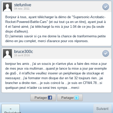
stefunlive
04 nov. 2011
Bonjour à tous, ayant télécharger la démo de "Supersonic-Acrobatic-
Rocket-Powered-Battle-Cars" (et oui tout ça en un titre), ayant joué à
4 et l'aimé aimé, j'ai téléchargé la mis à jour 1.04 de ce jeu (la seule
dispo d'ailleurs).
Et j'aimerais savoir si ça me donne la chance de tranformerma petite
démo en jeu complet, merci d'avance pour vos réponses.
bruce300c
16 avril 2016
bonjour les amis , j'ai un soucis je n'arrive plus a faire des mise a jour
de mes jeux via multiman...quand je lance la mise a jour par exemple
de gta5 , il m'affiche veuillez inserer un peripherique de stockage et
reessayez...j'ai formater mon disque dur en fat 32 toujours rien...jai
brancher a droite rien....je suis coincé la ...je suis en CFW4.78...si
quelquun peut m'aider ca serai tres sympa ...merci
Partager
Partager
«
Suivant