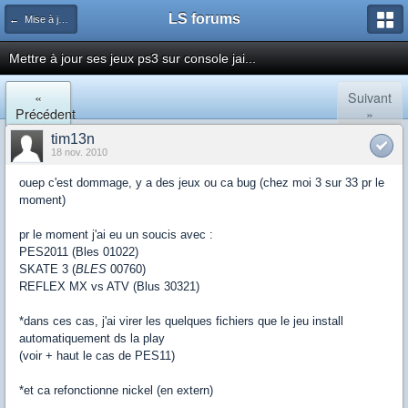
LS forums
← Mise à jour, XMB
Mettre à jour ses jeux ps3 sur console jai...
«
Suivant
Précédent
»
tim13n
18 nov. 2010
ouep c'est dommage, y a des jeux ou ca bug (chez moi 3 sur 33 pr le
moment)
pr le moment j'ai eu un soucis avec :
PES2011 (Bles 01022)
SKATE 3 (
BLES
00760)
REFLEX MX vs ATV (Blus 30321)
*dans ces cas, j'ai virer les quelques fichiers que le jeu install
automatiquement ds la play
(voir + haut le cas de PES11)
*et ca refonctionne nickel (en extern)