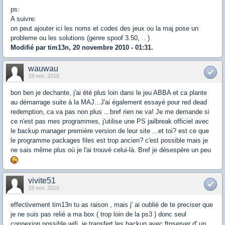
ps:
A suivre:
on peut ajouter ici les noms et codes des jeux ou la maj pose un
probleme ou les solutions (genre spoof 3.50, .. )
Modifié par tim13n, 20 novembre 2010 - 01:31.
wauwau
18 nov. 2010
bon ben je dechante, j'ai été plus loin dans le jeu ABBA et ca plante
au démarrage suite à la MAJ...J'ai également essayé pour red dead
redemption, ca va pas non plus ...bref rien ne va! Je me demande si
ce n'est pas mes programmes, j'utilise une PS jailbreak officiel avec
le backup manager première version de leur site ...et toi? est ce que
le programme packages files est trop ancien? c'est possible mais je
ne sais même plus où je l'ai trouvé celui-là. Bref je désespère un peu
vivite51
18 nov. 2010
effectivement tim13n tu as raison , mais j' ai oublié de te preciser que
je ne suis pas relié a ma box ( trop loin de la ps3 ) donc seul
connexion possible wifi. je transfert les backup avec ftpserver d' un