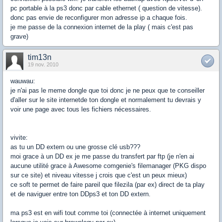
pc portable à la ps3 donc par cable ethernet ( question de vitesse).
donc pas envie de reconfigurer mon adresse ip a chaque fois.
je me passe de la connexion internet de la play ( mais c'est pas
grave)
tim13n
19 nov. 2010
wauwau:
je n'ai pas le meme dongle que toi donc je ne peux que te conseiller
d'aller sur le site internetde ton dongle et normalement tu devrais y
voir une page avec tous les fichiers nécessaires.
vivite:
as tu un DD extern ou une grosse clé usb???
moi grace à un DD ex je me passe du transfert par ftp (je n'en ai
aucune utilité grace à Awesome comgenie's filemanager (PKG dispo
sur ce site) et niveau vitesse j crois que c'est un peux mieux)
ce soft te permet de faire pareil que filezila (par ex) direct de ta play
et de naviguer entre ton DDps3 et ton DD extern.
ma ps3 est en wifi tout comme toi (connectée à internet uniquement