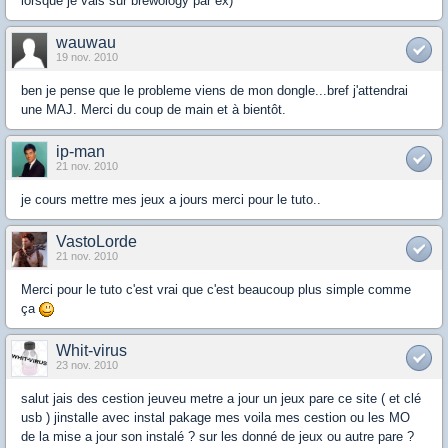
lorsque je vais sur brewology par ex)
wauwau
19 nov. 2010
ben je pense que le probleme viens de mon dongle...bref j'attendrai
une MAJ. Merci du coup de main et à bientôt.
ip-man
21 nov. 2010
je cours mettre mes jeux a jours merci pour le tuto..
VastoLorde
21 nov. 2010
Merci pour le tuto c'est vrai que c'est beaucoup plus simple comme
ça
Whit-virus
23 nov. 2010
salut jais des cestion jeuveu metre a jour un jeux pare ce site ( et clé
usb ) jinstalle avec instal pakage mes voila mes cestion ou les MO
de la mise a jour son instalé ? sur les donné de jeux ou autre pare ?