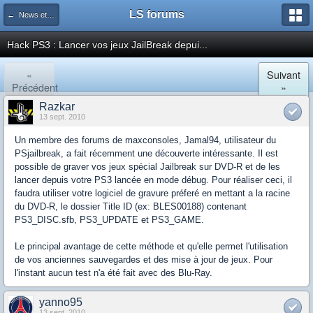
LS forums
← News et actualités postées sur LS
Hack PS3 : Lancer vos jeux JailBreak depui...
«
Suivant
Précédent
»
Razkar
13 sept. 2010
Un membre des forums de maxconsoles, Jamal94, utilisateur du
PSjailbreak, a fait récemment une découverte intéressante. Il est
possible de graver vos jeux spécial Jailbreak sur DVD-R et de les
lancer depuis votre PS3 lancée en mode débug. Pour réaliser ceci, il
faudra utiliser votre logiciel de gravure préferé en mettant a la racine
du DVD-R, le dossier Title ID (ex: BLES00188) contenant
PS3_DISC.sfb, PS3_UPDATE et PS3_GAME.
Le principal avantage de cette méthode et qu'elle permet l'utilisation
de vos anciennes sauvegardes et des mise à jour de jeux. Pour
l'instant aucun test n'a été fait avec des Blu-Ray.
yanno95
13 sept. 2010