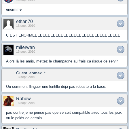
enormme
ethan70
13 sept. 2010
C EST ENORMEEEEEEEEEEEEEEEEEEEEEEEEEEEEEEEEEE
milerwan
13 sept. 2010
Alors là les amis, mettez le champagne au frais ça risque de servir.
Guest_eomax_*
13 sept. 2010
Ou comment flinguer une lentille déjà pas robuste à la base.
Rahow
13 sept. 2010
pas contre je ne pense pas que se soit compatible avec tous les jeux
vu le poids de certain