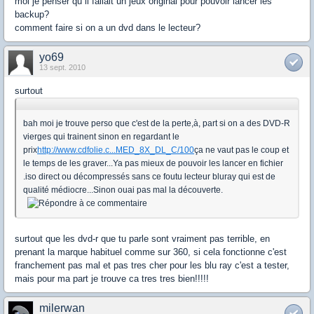
moi je penser qu il fallait un jeux original pour pouvoir lancer les
backup?
comment faire si on a un dvd dans le lecteur?
yo69
13 sept. 2010
surtout
bah moi je trouve perso que c'est de la perte,à, part si on a des DVD-R
vierges qui trainent sinon en regardant le
prix
http://www.cdfolie.c...MED_8X_DL_C/100
ça ne vaut pas le coup et
le temps de les graver...Ya pas mieux de pouvoir les lancer en fichier
.iso direct ou décompressés sans ce foutu lecteur bluray qui est de
qualité médiocre...Sinon ouai pas mal la découverte.
surtout que les dvd-r que tu parle sont vraiment pas terrible, en
prenant la marque habituel comme sur 360, si cela fonctionne c'est
franchement pas mal et pas tres cher pour les blu ray c'est a tester,
mais pour ma part je trouve ca tres tres bien!!!!!
milerwan