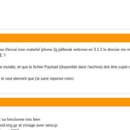
jour d'essai mon materiel iphone 2g jailbreak redsnow en 3.1.2 le dossier me 
E ?
installé, et que le fichier Payload (disponible dans l'archive) doit être copié
t le seul element que j'ai sans reponse merci
t sa fonctionne tres bien
droid.img.gz et zimage avec winscp