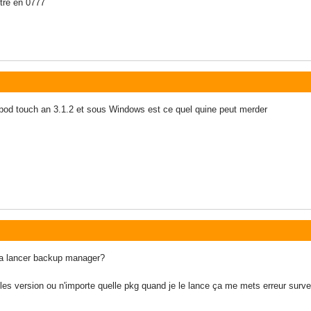
ttre en 0777
 ipod touch an 3.1.2 et sous Windows est ce quel quine peut merder
 a lancer backup manager?
les version ou n'importe quelle pkg quand je le lance ça me mets erreur surve