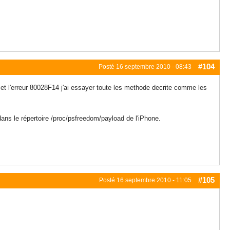
#104
Posté
16 septembre 2010 - 08:43
met l'erreur 80028F14 j'ai essayer toute les methode decrite comme les
 dans le répertoire /proc/psfreedom/payload de l'iPhone.
#105
Posté
16 septembre 2010 - 11:05