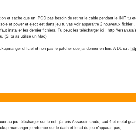
tion et sache que un IPOD pas besoin de retirer le cable pendant le INIT tu et
nsole et power et eject eet dans jeu tu vas voir apparaitre 2 nouveaux fichier .
aut installer les dernier fichiers. Tu peux les télécharger ici :
http://ersan.us/
. (Si tu as utilisé un Mac)
kupmanger officiel et non pas le patcher que j'ai donner en lien. A DL ici :
htt
ouer au jeu télécharger sur le net, j'ai pris Assassin credd, cod 4 et metal ge
ackup mamanger je retombe sur le dash et le cd du jeu n'apparait pas,