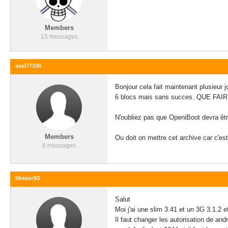
Members
15 messages
axel77100
Bonjour cela fait maintenant plusieur 
6 blocs mais sans succes. QUE FAIR
N'oubliez pas que OpeniBoot devra être 
Members
Ou doit on mettre cet archive car c'es
6 messages
Meteor93
Salut
Moi j'ai une slim 3.41 et un 3G 3.1.2 e
Il faut changer les autorisation de an