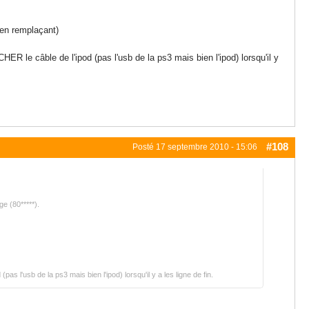
é en remplaçant)
CHER le câble de l'ipod (pas l'usb de la ps3 mais bien l'ipod) lorsqu'il y
#108
Posté
17 septembre 2010 - 15:06
e (80*****).
pas l'usb de la ps3 mais bien l'ipod) lorsqu'il y a les ligne de fin.