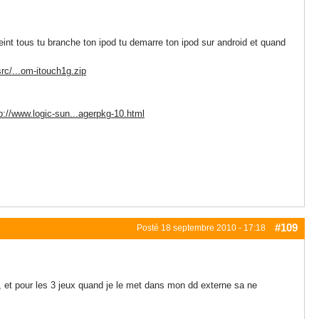
eint tous tu branche ton ipod tu demarre ton ipod sur android et quand
src/...om-itouch1g.zip
p://www.logic-sun...agerpkg-10.html
#109
Posté
18 septembre 2010 - 17:18
ar, et pour les 3 jeux quand je le met dans mon dd externe sa ne