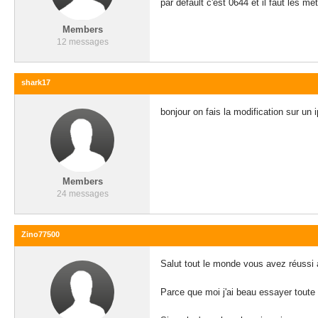
par default c'est 0644 et il faut les me
Members
12 messages
shark17
bonjour on fais la modification sur un
Members
24 messages
Zino77500
Salut tout le monde vous avez réussi
Parce que moi j'ai beau essayer toute 