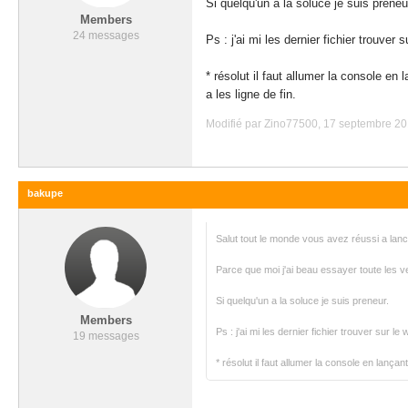
Si quelqu'un a la soluce je suis preneu
Members
24 messages
Ps : j'ai mi les dernier fichier trouve
* résolut il faut allumer la console en 
a les ligne de fin.
Modifié par Zino77500, 17 septembre 20
bakupe
Salut tout le monde vous avez réussi a la
Parce que moi j'ai beau essayer toute les v
Si quelqu'un a la soluce je suis preneur.
Members
Ps : j'ai mi les dernier fichier trouver sur 
19 messages
* résolut il faut allumer la console en lançan