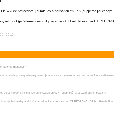
r.
r sur le wiki de psfreedom, j'ai mis les autorisation en 0777(supprimé j'ai essay
lançant iboot (je l'allumai quand il y' avait ini) + il faut débrancher ET REBRAN
10 - 10:16.
ncer backup manager?
ersion ou n'importe quelle pkg quand je le lance ça me mets erreur survenue lors du démarrag
le wiki de psfreedom, j'ai mis les autorisation en 0777(supprimé j'ai essayé en remplaçant)
t iboot (je l'allumai quand il y' avait ini) + il faut débrancher ET REBRANCHER le câble de l'ipod (