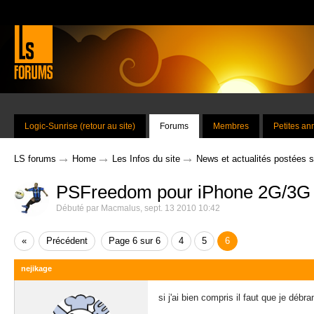
Logic-Sunrise (retour au site)
Forums
Membres
Petites a
→
→
→
LS forums
Home
Les Infos du site
News et actualités postées 
PSFreedom pour iPhone 2G/3G 
Débuté par
Macmalus
,
sept. 13 2010 10:42
«
Précédent
Page 6 sur 6
4
5
6
nejikage
si j'ai bien compris il faut que je dé