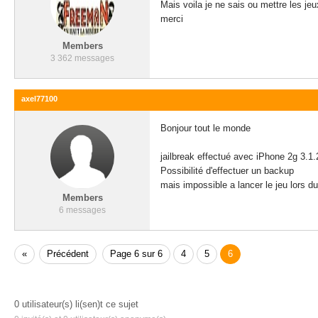
Mais voila je ne sais ou mettre les je
merci
Members
3 362 messages
axel77100
Bonjour tout le monde
jailbreak effectué avec iPhone 2g 3.1.2
Possibilité d'effectuer un backup
mais impossible a lancer le jeu lors d
Members
6 messages
«
Précédent
Page 6 sur 6
4
5
6
0 utilisateur(s) li(sen)t ce sujet