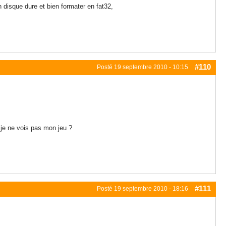
n disque dure et bien formater en fat32,
#110
Posté
19 septembre 2010 - 10:15
s je ne vois pas mon jeu ?
#111
Posté
19 septembre 2010 - 18:16