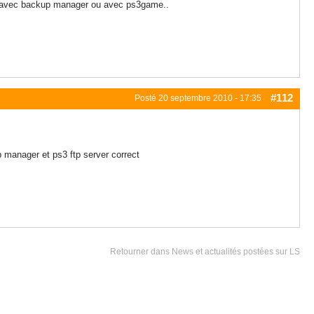
ncer avec backup manager ou avec ps3game..
#112
Posté
20 septembre 2010 - 17:35
up manager et ps3 ftp server correct
Retourner dans News et actualités postées sur LS