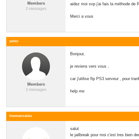
Members
aidez moi svp j'ai fais la méthode de 
2 messages
Merci a vous
yarko
Bonjour,
je reviens vers vous ,
car j'utilise ftp PS3 serveur , pour tr
Members
2 messages
help me
freemancalais
salut
le jailbreak pour moi c'est tres bien de