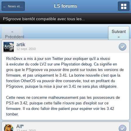
LS forums
← News et actualités postées sur LS
PSgroove bientôt compatible avec tous les...
«
Suivant
Précédent
»
artik
12 sept. 2010
RichDevx a mis à jour son Twitter pour expliquer qu'il a réussi
à exécuter du code LV2 sur une Playstation debug. Ca signifie en
gros que le PSgroove va pouvoir être porté sur toutes les versions de
firmware, et pas uniquement le 3.41. La bonne nouvelle c'est que la
fonction OtherOS va pouvoir être conservée, tout en profitant du
PSgroove, puisque la mise à jour en 3.41 ne sera plus obligatoire.
Cette news ne concerne malheureusement pas les possesseurs de
PS3 en 3.42, puisque cette faille n'ouvre pas d'exploit sur ce
firmware. Il va donc falloir être patient pour espérer voir les 3.42
tomber.
Alf*
12 sept. 2010