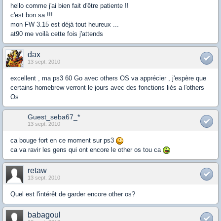
hello comme j'ai bien fait d'être patiente !!
c'est bon sa !!!
mon FW 3.15 est déjà tout heureux ...
at90 me voilà cette fois j'attends
dax
13 sept. 2010
excellent , ma ps3 60 Go avec others OS va apprécier , j'espère que
certains homebrew verront le jours avec des fonctions liés a l'others
Os
Guest_seba67_*
13 sept. 2010
ca bouge fort en ce moment sur ps3
ca va ravir les gens qui ont encore le other os tou ca
retaw
13 sept. 2010
Quel est l'intérêt de garder encore other os?
babagoul