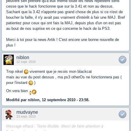
peuvent sen prendre qu'à eux même toute les news répèteent sens
cesse que le hack fonctionne que sur la 3.41 et non au dessus.
Sachant que la 3.42 n'apporte pas grand chose de plus si ce n'est de
boucher la faille, il n'y avait pas vraiment d'intérêt à fair une MAJ. Bref
patientez pour ceux qui ont fais la MAJ, depuis plus d'un on est pas
au bout de nos suprise en ce qui concerne le hack de la PS3.
Merci à toi pour la news Artik ! C'est encore une bonne nouvelle de
plus !
niblon
12 sept. 2010
Trop nikel
vivement que je recois mon blackcat
mais au vue du post dessus , ma ps3 otherOs ne fonctionnera pas (
pour l'instant
)
On vera bien
Modifié par niblon, 12 septembre 2010 - 23:58.
mudvayne
13 sept. 2010
Message effacé : Texte illisible. Merci de faire attention à