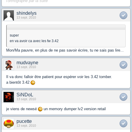
l'orthographe par la suite
shindelys
13 sept. 2010
super
en va avoir ca avec les fw 3.42
Mon/Ma pauvre, en plus de ne pas savoir écrire, tu ne sais pas lire...
mudvayne
13 sept. 2010
Il va donc falloir être patient pour espérer voir les 3.42 tomber.
a bientôt 3.42
SiNDoL
13 sept. 2010
je viens de newsé
un memory dumper lv2 version retail
pucette
13 sept. 2010