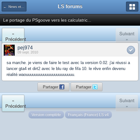
LS forums
← News et actualités postées sur LS
Le portage du PSgoove vers les calculatric...
«
Suivant
Précédent
»
pej974
09 sept. 2010
sa marche. je viens de faire le test avec la version 0.02. j'ai réussi a
lancer gta4 et dirt2 avec le blu ray de fifa 10. le rêve enfin devenu
réalité.waouuuuuuuuuuuuuuuuuuuuuu.
Partager
Partager
«
Suivant
Précédent
»
Version complète
Français (France) LS v4