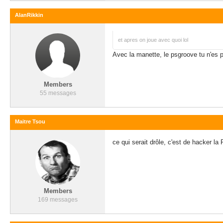
AlanRikkin
et apres on joue avec quoi lol
Avec la manette, le psgroove tu n'es p
Members
55 messages
Maitre Tsou
ce qui serait drôle, c'est de hacker l
Members
169 messages