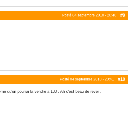
#9
Posté
04 septembre 2010 - 20:40
#10
Posté
04 septembre 2010 - 20:41
e qu'on pourrai la vendre à 130 . Ah c'est beau de rêver .