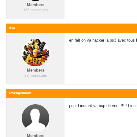
Members
165 messages
dax
en fait on va hacker la ps3 avec tous l
Members
82 messages
revengemanx
pour l instant ya bcp de vent !!!!! bie
Members