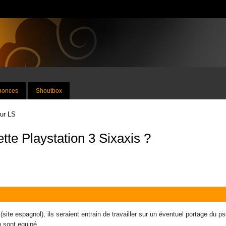
nnonces
Shoutbox
sur LS
e Playstation 3 Sixaxis ?
t (site espagnol), ils seraient entrain de travailler sur un éventuel portage du
 sont equipé.