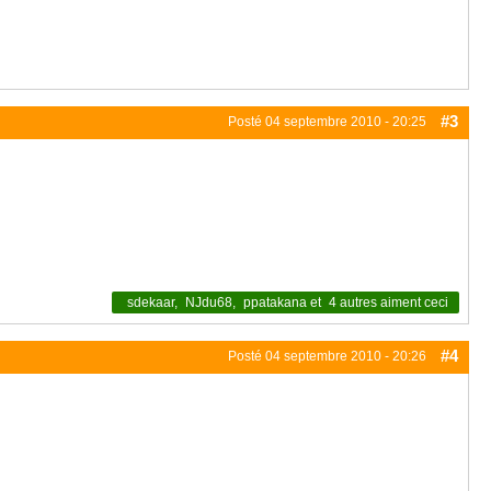
#3
Posté
04 septembre 2010 - 20:25
sdekaar
,
NJdu68
,
ppatakana
et
4 autres
aiment ceci
#4
Posté
04 septembre 2010 - 20:26