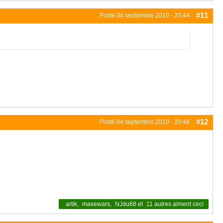
#11
Posté
04 septembre 2010 - 20:44
#12
Posté
04 septembre 2010 - 20:48
artik
,
maxewars
,
NJdu68
et
11 autres
aiment ceci