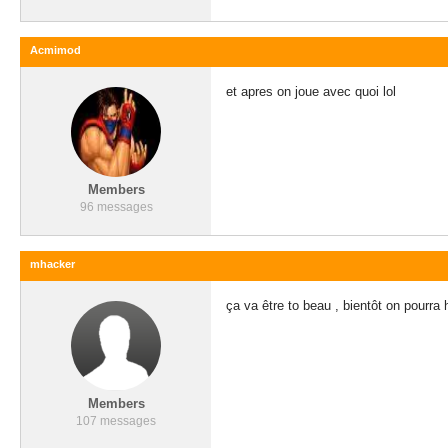
Acmimod
et apres on joue avec quoi lol
Members
96 messages
mhacker
ça va être to beau , bientôt on pourra
Members
107 messages