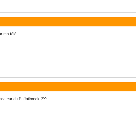
r ma télé ...
ndateur du PsJailbreak ?^^