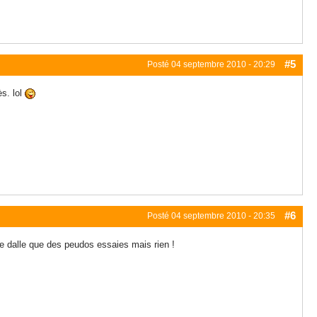
#5
Posté
04 septembre 2010 - 20:29
ès. lol
#6
Posté
04 septembre 2010 - 20:35
que dalle que des peudos essaies mais rien !