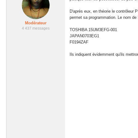
D'après eux, en théorie le contrôleu
permet sa programmation. Le nom de la
Modérateur
4 437 messages
TOSHIBA 15UM3EFG-001
JAPAN0703EG1
F0194ZAF
Ils indiquent évidemment qu'ils mettro