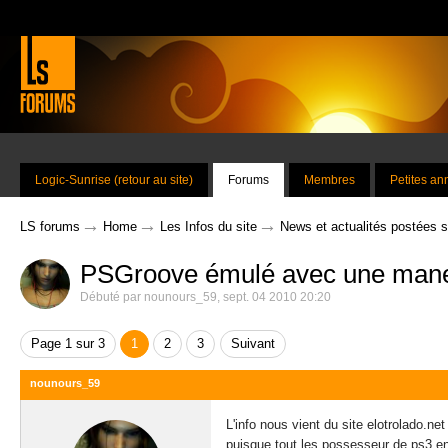
Logic-Sunrise (retour au site)
Forums
Membres
Petites a
→
→
→
LS forums
Home
Les Infos du site
News et actualités postées 
PSGroove émulé avec une manett
Débuté par
nounours_59
,
sept. 04 2010 20:20
Page 1 sur 3
1
2
3
Suivant
nounours_59
L'info nous vient du site elotrolado.ne
puisque tout les possesseur de ps3 en