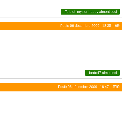
Tolb
et
myster-happy
aiment ceci
#9
Posté
06 décembre 2009 - 18:35
bedo47
aime ceci
#10
Posté
06 décembre 2009 - 18:47