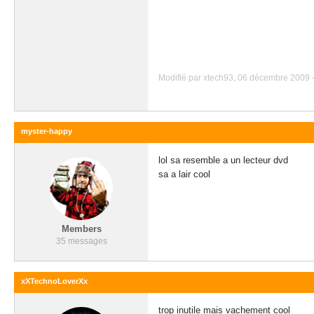
Modifié par xtech93, 06 décembre 2009 -
myster-happy
lol sa resemble a un lecteur dvd
sa a lair cool
Members
35 messages
xXTechnoLoverXx
trop inutile mais vachement cool