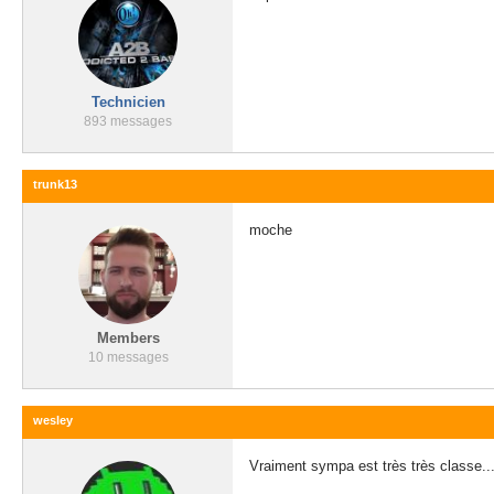
Technicien
893 messages
trunk13
moche
Members
10 messages
wesley
Vraiment sympa est très très classe..