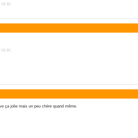
 18:36.
 18:36.
ve ça jolie mais un peu chére quand même.