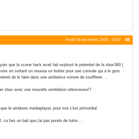
#8
Posté
06 décembre 2009 - 18:09
voyais que la scene hack avait fait explosé le potentiel de la xbox360 (
la noix en sortant un nouvea un boitier pour une console qui a le gros
'interet de le faire dans une ambiance sonore de soufflerie....
er xbox avec une nouvelle ventilation silencieuse!?
que le windows mediaplayer, pour moi c'est primordial.
ca fais un bail que j'ai pas pondu de tutos....