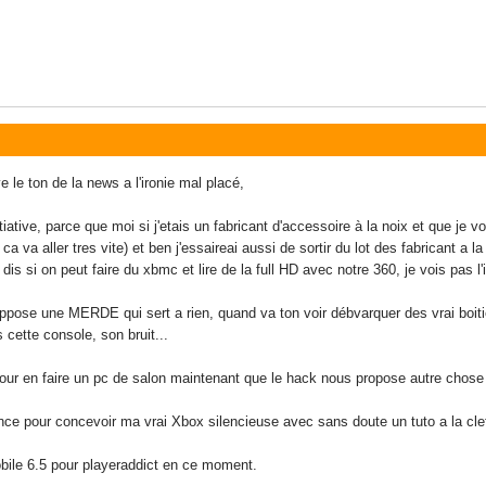
 le ton de la news a l'ironie mal placé,
itiative, parce que moi si j'etais un fabricant d'accessoire à la noix et que je 
a va aller tres vite) et ben j'essaireai aussi de sortir du lot des fabricant a 
dis si on peut faire du xbmc et lire de la full HD avec notre 360, je vois pas l
oppose une MERDE qui sert a rien, quand va ton voir débvarquer des vrai boiti
 cette console, son bruit...
pour en faire un pc de salon maintenant que le hack nous propose autre chose 
ce pour concevoir ma vrai Xbox silencieuse avec sans doute un tuto a la clef, 
ile 6.5 pour playeraddict en ce moment.