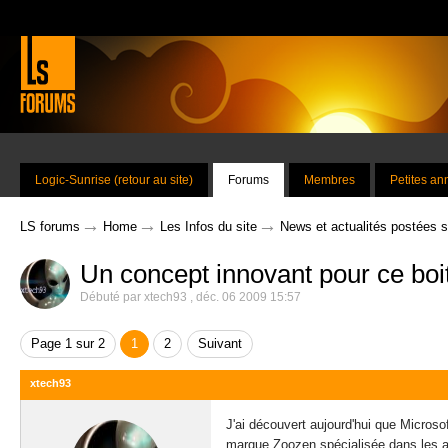
Logic-Sunrise (retour au site)
Forums
Membres
Petites a
→
→
→
LS forums
Home
Les Infos du site
News et actualités postées 
Un concept innovant pour ce boi
Débuté par
xtech93
,
déc. 06 2009 15:57
Page 1 sur 2
1
2
Suivant
xtech93
J'ai découvert aujourd'hui que Microso
marque Zoozen spécialisée dans les a