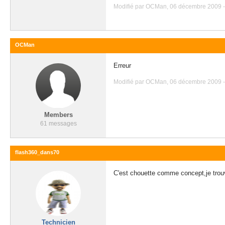
Modifié par OCMan, 06 décembre 2009 -
OCMan
Erreur
Modifié par OCMan, 06 décembre 2009 -
Members
61 messages
flash360_dans70
C'est chouette comme concept,je trou
Technicien