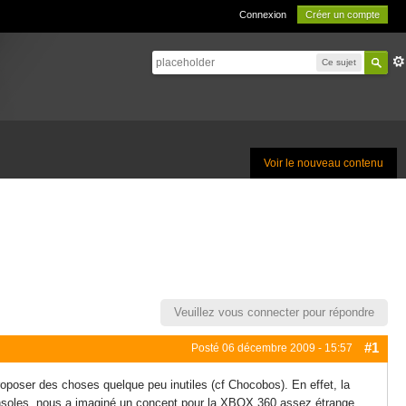
Connexion
Créer un compte
Ce sujet
Voir le nouveau contenu
Veuillez vous connecter pour répondre
#1
Posté
06 décembre 2009 - 15:57
proposer des choses quelque peu inutiles (cf Chocobos). En effet, la
nsoles, nous a imaginé un concept pour la XBOX 360 assez étrange.