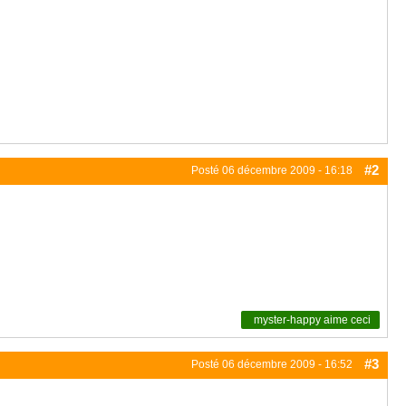
#2
Posté
06 décembre 2009 - 16:18
myster-happy
aime ceci
#3
Posté
06 décembre 2009 - 16:52