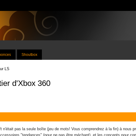
nnonces
Shoutbox
sur LS
tier d'Xbox 360
ft n'était pas la seule boîte (jeu de mots! Vous comprendrez à la fin) à nous 
ccessoires "tendances" (pour ne pas être méchant), et les concepts pour co