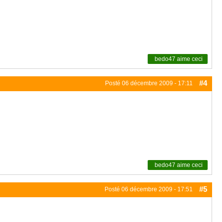
bedo47
aime ceci
#4
Posté
06 décembre 2009 - 17:11
bedo47
aime ceci
#5
Posté
06 décembre 2009 - 17:51