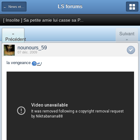
LS forums
← News et actualités postées sur LS
[ Insolite ] Sa petite amie lui casse sa P...
«
Suivant
Précédent
»
nounours_59
07 déc. 2009
la vengeance