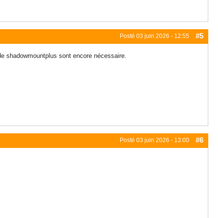
#5
Posté
03 juin 2026 - 12:55
s de shadowmountplus sont encore nécessaire.
#6
Posté
03 juin 2026 - 13:00