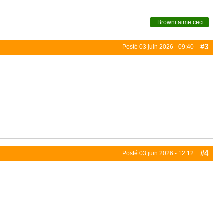
Browni
aime ceci
#3
Posté
03 juin 2026 - 09:40
#4
Posté
03 juin 2026 - 12:12