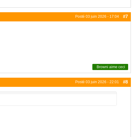
#7
Posté
03 juin 2026 - 17:04
Browni
aime ceci
#8
Posté
03 juin 2026 - 22:01