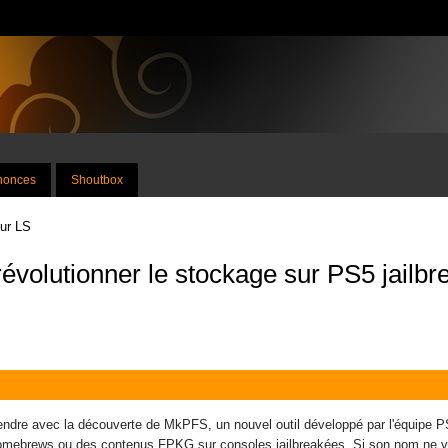
nnonces
Shoutbox
sur LS
 révolutionner le stockage sur PS5 jailb
dre avec la découverte de MkPFS, un nouvel outil développé par l'équipe PS
mebrews ou des contenus FPKG sur consoles jailbreakées. Si son nom ne vous