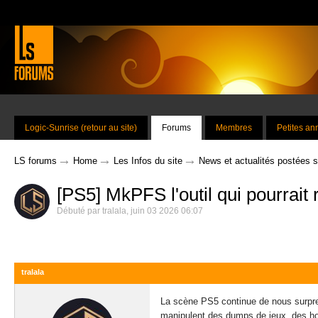
Logic-Sunrise (retour au site)
Forums
Membres
Petites a
→
→
→
LS forums
Home
Les Infos du site
News et actualités postées 
[PS5] MkPFS l'outil qui pourrait
Débuté par
tralala
,
juin 03 2026 06:07
tralala
La scène PS5 continue de nous surpren
manipulent des dumps de jeux, des ho