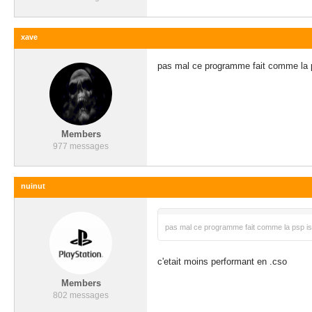
xave
pas mal ce programme fait comme la 
Members
977 messages
nuinut
pas mal ce programme fait comme la psp i
c'etait moins performant en .cso
Members
802 messages