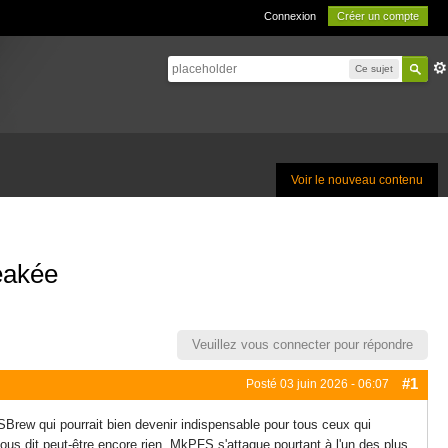
Connexion
Créer un compte
Ce sujet
Voir le nouveau contenu
reakée
Veuillez vous connecter pour répondre
#1
Posté
03 juin 2026 - 06:07
Brew qui pourrait bien devenir indispensable pour tous ceux qui
 dit peut-être encore rien, MkPFS s'attaque pourtant à l'un des plus