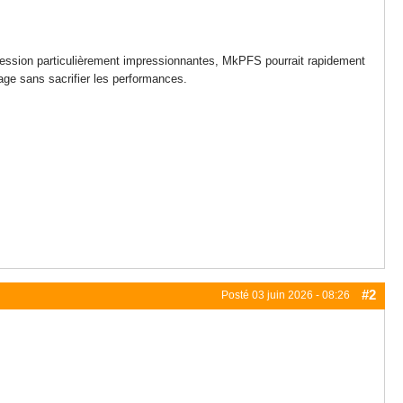
ession particulièrement impressionnantes, MkPFS pourrait rapidement
kage sans sacrifier les performances.
#2
Posté
03 juin 2026 - 08:26