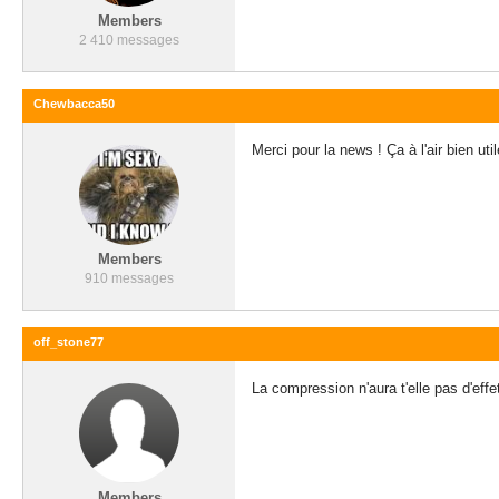
Members
2 410 messages
Chewbacca50
Merci pour la news ! Ça à l'air bien uti
Members
910 messages
off_stone77
La compression n'aura t'elle pas d'effe
Members