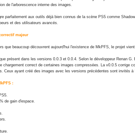
sation de l'arborescence interne des images.
ègre parfaitement aux outils déjà bien connus de la scène PS5 comme Shadow
eurs et des utilisateurs avancés.
orrectif majeur
lors que beaucoup découvrent aujourd'hui l'existence de MkPFS, le projet vient
ique présent dans les versions 0.0.3 et 0.0.4. Selon le développeur Renan G. 
e chargement correct de certaines images compressées. La v0.0.5 corrige c
. Ceux ayant créé des images avec les versions précédentes sont invités à les r
MkPFS :
 PS5.
% de gain d'espace.
s.
ers.
ture.