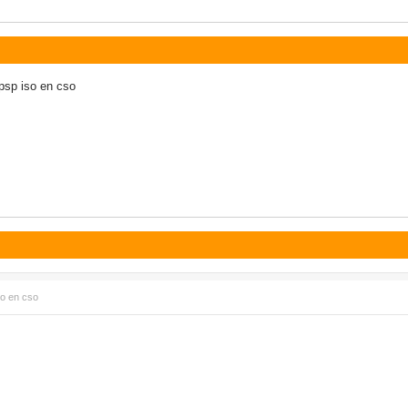
psp iso en cso
so en cso