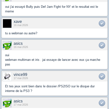
oui j'ai essayé Bully puis Def Jam Fight for NY et le resultat est le
meme
xave
16 mai 2026
tu a webman ou autre?
asics
16 mai 2026
oui
webman multiman et iris . jai essaye de lancer avec eux ça marche
pas
vince99
17 mai 2026
Et tes jeux sont bien dans le dossier /PS2ISO sur le disque dur
interne de la PS3 ?
asics
17 mai 2026