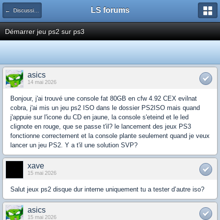
LS forums
← Discussions générales (jeux, hardware...)
Démarrer jeu ps2 sur ps3
asics
14 mai 2026
Bonjour, j'ai trouvé une console fat 80GB en cfw 4.92 CEX evilnat
cobra, j'ai mis un jeu ps2 ISO dans le dossier PS2ISO mais quand
j'appuie sur l'icone du CD en jaune, la console s'eteind et le led
clignote en rouge, que se passe t'il? le lancement des jeux PS3
fonctionne correctement et la console plante seulement quand je veux
lancer un jeu PS2. Y a t'il une solution SVP?
xave
15 mai 2026
Salut jeux ps2 disque dur interne uniquement tu a tester d’autre iso?
asics
15 mai 2026