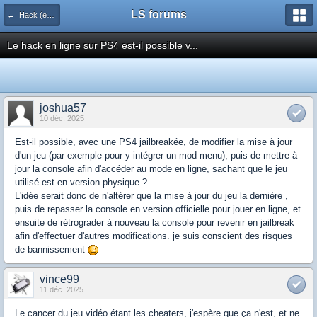
LS forums
← Hack (exploits, homebrews...)
Le hack en ligne sur PS4 est-il possible v...
joshua57
10 déc. 2025
Est-il possible, avec une PS4 jailbreakée, de modifier la mise à jour
d'un jeu (par exemple pour y intégrer un mod menu), puis de mettre à
jour la console afin d'accéder au mode en ligne, sachant que le jeu
utilisé est en version physique ?
L'idée serait donc de n'altérer que la mise à jour du jeu la dernière ,
puis de repasser la console en version officielle pour jouer en ligne, et
ensuite de rétrograder à nouveau la console pour revenir en jailbreak
afin d'effectuer d'autres modifications. je suis conscient des risques
de bannissement
vince99
11 déc. 2025
Le cancer du jeu vidéo étant les cheaters, j'espère que ça n'est, et ne