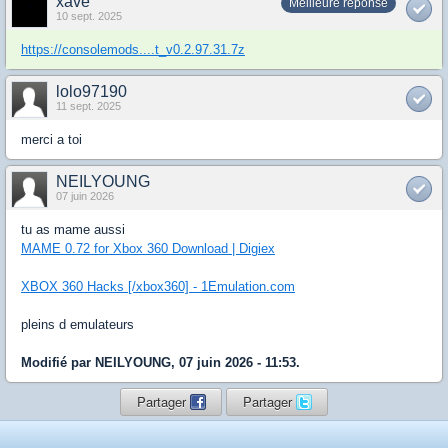
xave
Meilleure réponse
10 sept. 2025
https://consolemods....t_v0.2.97.31.7z
lolo97190
11 sept. 2025
merci a toi
NEILYOUNG
07 juin 2026
tu as mame aussi
MAME 0.72 for Xbox 360 Download | Digiex
XBOX 360 Hacks [/xbox360] - 1Emulation.com
pleins d emulateurs
Modifié par NEILYOUNG, 07 juin 2026 - 11:53.
Partager
Partager