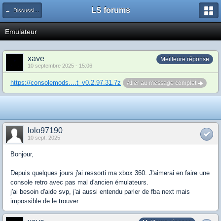
LS forums
← Discussions générales (jeux, hardware...)
Emulateur
xave
Meilleure réponse
10 septembre 2025 - 15:06
https://consolemods....t_v0.2.97.31.7z
Aller au message complet
lolo97190
10 sept. 2025
Bonjour,
Depuis quelques jours j'ai ressorti ma xbox 360. J'aimerai en faire une
console retro avec pas mal d'ancien émulateurs.
j'ai besoin d'aide svp, j'ai aussi entendu parler de fba next mais
impossible de le trouver .