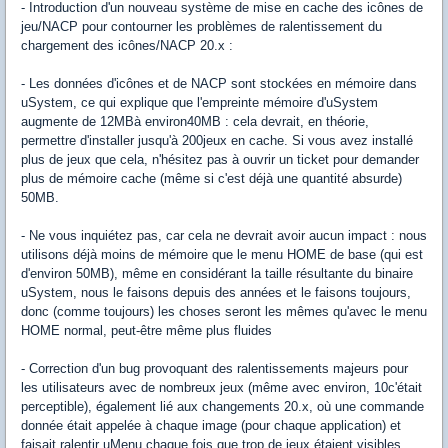
- Introduction d'un nouveau système de mise en cache des icônes de
jeu/NACP pour contourner les problèmes de ralentissement du
chargement des icônes/NACP 20.x :
- Les données d'icônes et de NACP sont stockées en mémoire dans
uSystem, ce qui explique que l'empreinte mémoire d'uSystem
augmente de 12MBà environ40MB : cela devrait, en théorie,
permettre d'installer jusqu'à 200jeux en cache. Si vous avez installé
plus de jeux que cela, n'hésitez pas à ouvrir un ticket pour demander
plus de mémoire cache (même si c'est déjà une quantité absurde)
50MB.
- Ne vous inquiétez pas, car cela ne devrait avoir aucun impact : nous
utilisons déjà moins de mémoire que le menu HOME de base (qui est
d'environ 50MB), même en considérant la taille résultante du binaire
uSystem, nous le faisons depuis des années et le faisons toujours,
donc (comme toujours) les choses seront les mêmes qu'avec le menu
HOME normal, peut-être même plus fluides
- Correction d'un bug provoquant des ralentissements majeurs pour
les utilisateurs avec de nombreux jeux (même avec environ, 10c'était
perceptible), également lié aux changements 20.x, où une commande
donnée était appelée à chaque image (pour chaque application) et
faisait ralentir uMenu chaque fois que trop de jeux étaient visibles