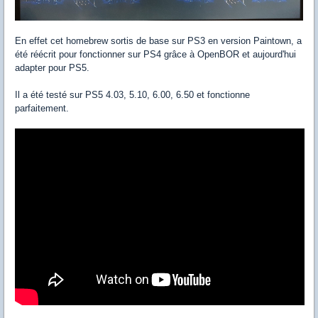
En effet cet homebrew sortis de base sur PS3 en version Paintown, a
été réécrit pour fonctionner sur PS4 grâce à OpenBOR et aujourd'hui
adapter pour PS5.
Il a été testé sur PS5 4.03, 5.10, 6.00, 6.50 et fonctionne
parfaitement.