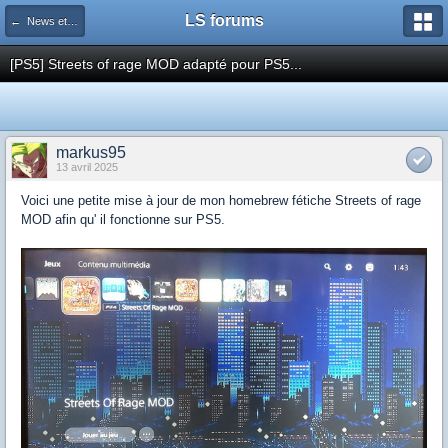
LS forums
← News et actualités postées sur LS
[PS5] Streets of rage MOD adapté pour PS5...
markus95
13 avril 2025
Voici une petite mise à jour de mon homebrew fétiche Streets of rage
MOD afin qu' il fonctionne sur PS5.