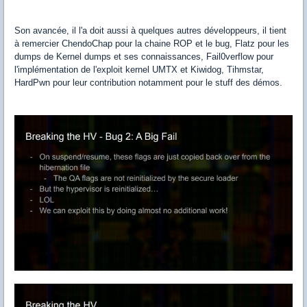
Son avancée, il l'a doit aussi à quelques autres développeurs, il tient
à remercier ChendoChap pour la chaine ROP et le bug, Flatz pour les
dumps de Kernel dumps et ses connaissances, Fail0verflow pour
l'implémentation de l'exploit kernel UMTX et Kiwidog, Tihmstar,
HardPwn pour leur contribution notamment pour le stuff des démos.