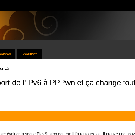
nnonces
Shoutbox
sur LS
ort de l'IPv6 à PPPwn et ça change tou
re évoluer la scène PlayStation comme il l'a toujours fait, il prouve une nouv