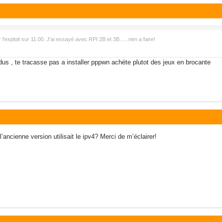
l'exploit sur 11.00. J'ai essayé avec RPI 2B et 3B......rien a faire!
dus , te tracasse pas a installer pppwn achéte plutot des jeux en brocante
ancienne version utilisait le ipv4? Merci de m’éclairer!