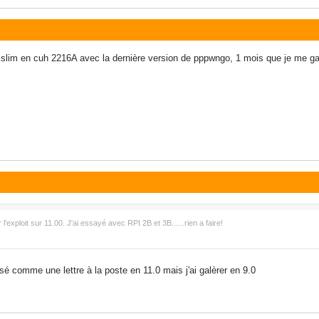
ma slim en cuh 2216A avec la dernière version de pppwngo, 1 mois que je me g
l'exploit sur 11.00. J'ai essayé avec RPI 2B et 3B......rien a faire!
ssé comme une lettre à la poste en 11.0 mais j'ai galèrer en 9.0