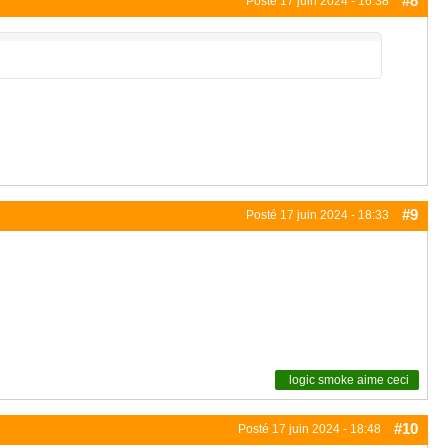
#8
Posté
17 juin 2024 - 16:38
#9
Posté
17 juin 2024 - 18:33
logic smoke
aime ceci
#10
Posté
17 juin 2024 - 18:48