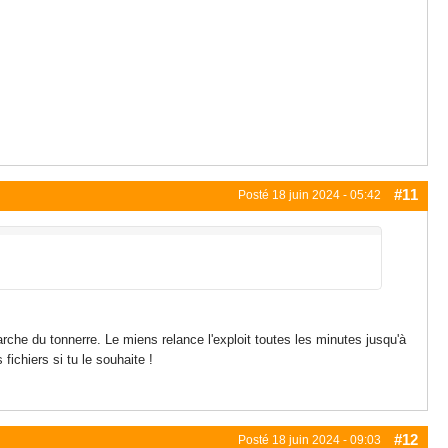
#11
Posté
18 juin 2024 - 05:42
rche du tonnerre. Le miens relance l'exploit toutes les minutes jusqu'à
fichiers si tu le souhaite !
#12
Posté
18 juin 2024 - 09:03