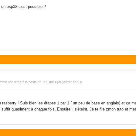
 un esp32 c'est possible ?
mme une lettre à la poste en 11.0 mais j'ai galèrer en 9.0
rasberry ! Suis bien les étapes 1 par 1 ( un peu de base en anglais) et ça ma
 suffit quasiment à chaque fois. Ensuite il s'éteint. Je te file zmon tuto et mes 