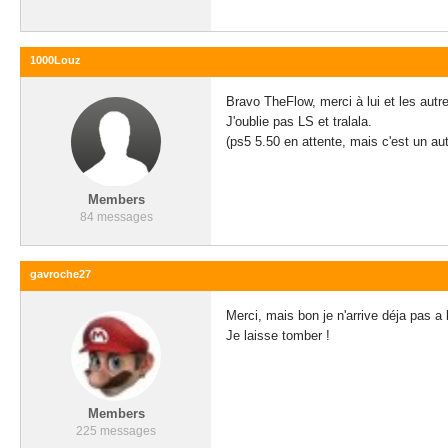
1000Louz
Bravo TheFlow, merci à lui et les autre
J'oublie pas LS et tralala.
(ps5 5.50 en attente, mais c'est un aut
Members
84 messages
gavroche27
Merci, mais bon je n'arrive déja pas a l
Je laisse tomber !
Members
225 messages