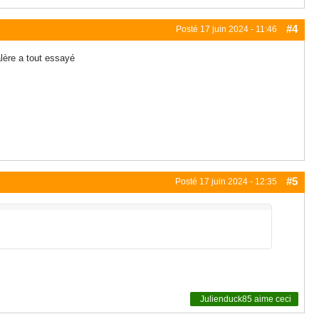
#4
Posté
17 juin 2024 - 11:46
alère a tout essayé
#5
Posté
17 juin 2024 - 12:35
Julienduck85
aime ceci