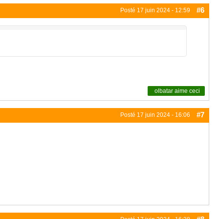
#6
Posté
17 juin 2024 - 12:59
olbatar
aime ceci
#7
Posté
17 juin 2024 - 16:06