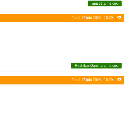
anis31
aime ceci
#2
Posté
17 juin 2024 - 10:29
ReshibanGaming
aime ceci
#3
Posté
17 juin 2024 - 10:29