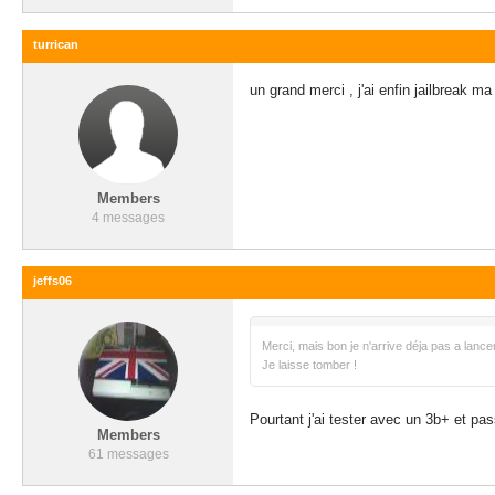
turrican
un grand merci , j'ai enfin jailbreak 
Members
4 messages
jeffs06
Merci, mais bon je n'arrive déja pas a lancer 
Je laisse tomber !
Pourtant j'ai tester avec un 3b+ et pa
Members
61 messages