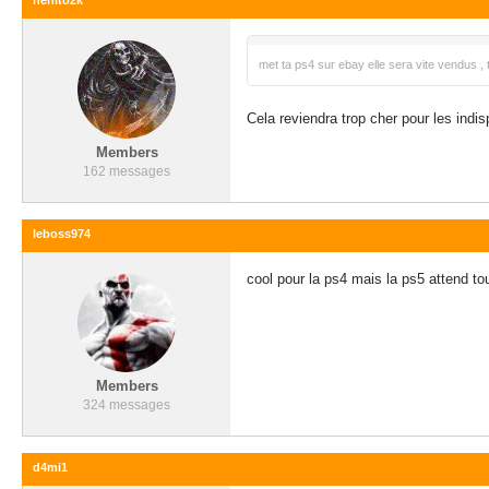
nenito2k
met ta ps4 sur ebay elle sera vite vendus ,
Cela reviendra trop cher pour les indis
Members
162 messages
leboss974
cool pour la ps4 mais la ps5 attend to
Members
324 messages
d4mi1