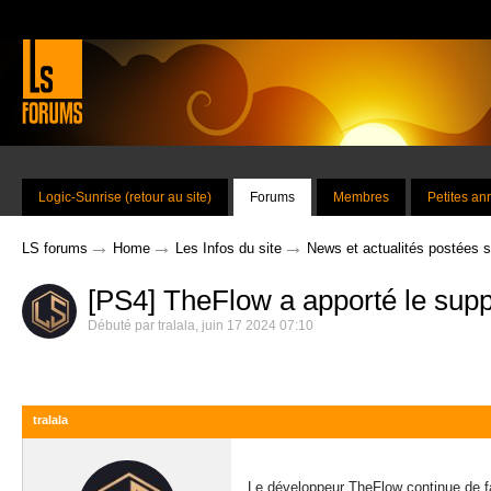
Logic-Sunrise (retour au site)
Forums
Membres
Petites a
→
→
→
LS forums
Home
Les Infos du site
News et actualités postées 
[PS4] TheFlow a apporté le supp
Débuté par
tralala
,
juin 17 2024 07:10
tralala
Le développeur TheFlow continue de fai