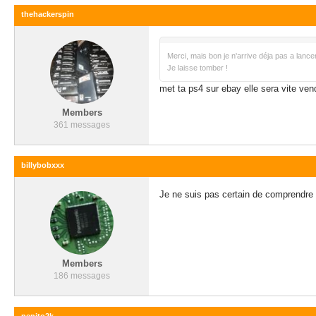
thehackerspin
Merci, mais bon je n'arrive déja pas a lancer 
Je laisse tomber !
met ta ps4 sur ebay elle sera vite ven
Members
361 messages
billybobxxx
Je ne suis pas certain de comprendre l’
Members
186 messages