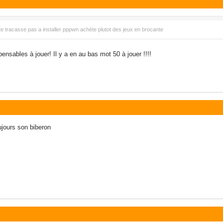
 te tracasse pas a installer pppwn achéte plutot des jeux en brocante
pensables à jouer! Il y a en au bas mot 50 à jouer !!!!
ujours son biberon