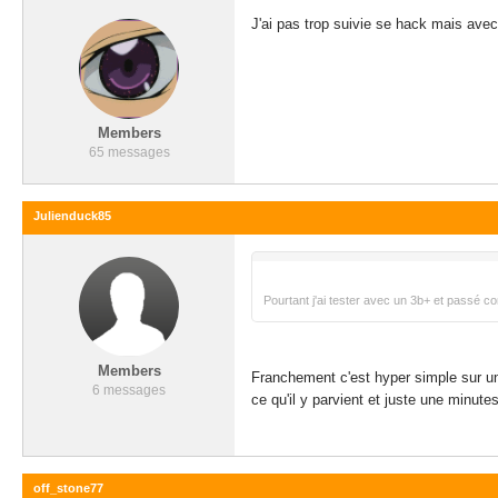
J'ai pas trop suivie se hack mais avec
Members
65 messages
Julienduck85
Pourtant j'ai tester avec un 3b+ et passé co
Members
Franchement c'est hyper simple sur un 
6 messages
ce qu'il y parvient et juste une minutes
off_stone77