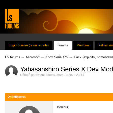
Logic-Sunrise (retour au site)
Forums
Membres
Petites a
→
→
→
LS forums
Microsoft
Xbox Serie X/S
Hack (exploits, homebrews
Yabasanshiro Series X Dev Mo
Débuté par
OrionExpress
,
mars 18 2024 23:44
OrionExpress
Bonjour,