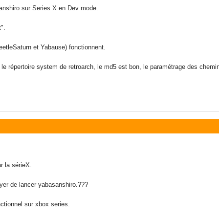
asanshiro sur Series X en Dev mode.
".
etleSaturn et Yabause) fonctionnent.
 le répertoire system de retroarch, le md5 est bon, le paramétrage des chemin
r la sérieX.
sayer de lancer yabasanshiro.???
nctionnel sur xbox series.