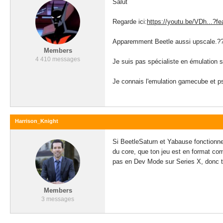
Salut
Regarde ici:
https://youtu.be/VDh...?f
Apparemment Beetle aussi upscale.?
Members
4 410 messages
Je suis pas spécialiste en émulation s
Je connais l'emulation gamecube et ps
Harrison_Knight
Si BeetleSaturn et Yabause fonctionnen
du core, que ton jeu est en format co
pas en Dev Mode sur Series X, donc te
Members
3 messages