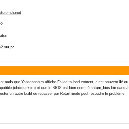
eature=shared
??
aturn.
2 sur pc.
t mais que Yabasanshiro affiche Failed to load content, c’est souvent lié au 
mpatible (chd/cue+bin) et que le BIOS est bien nommé saturn_bios.bin dans /
ster un autre build ou repasser par Retail mode peut résoudre le problème.