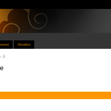
nnonces
Shoutbox
...)
de