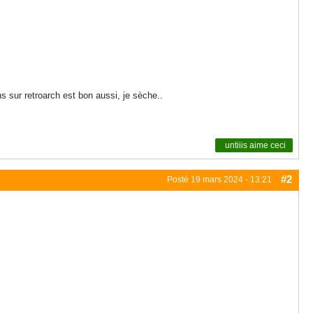
s sur retroarch est bon aussi, je sèche..
untiiis
aime ceci
#2
Posté
19 mars 2024 - 13:21