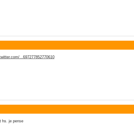
/twitter.com/...697277852770610
st hs. je pense