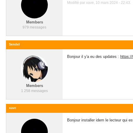
Modifié par xave, 10 mars 2024 - 22:43.
Members
979 messages
Sendel
Bonjour il y'a eu des updates :
https:/
Members
1 258 messages
xave
Bonjour installer idem le lecteur qui e