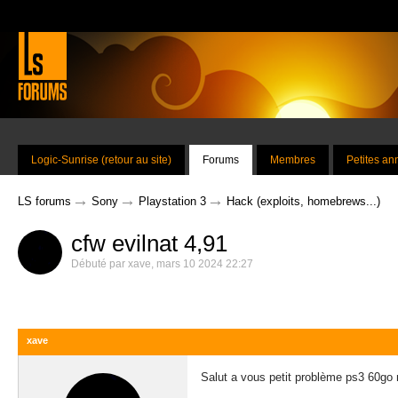
Logic-Sunrise (retour au site)
Forums
Membres
Petites a
→
→
→
LS forums
Sony
Playstation 3
Hack (exploits, homebrews...)
cfw evilnat 4,91
Débuté par
xave
,
mars 10 2024 22:27
xave
Salut a vous petit problème ps3 60go m