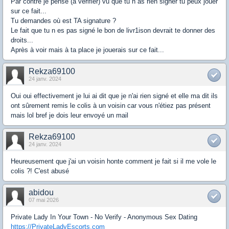
Par contre je pense (à verifier) vu que tu n as rien signer tu peux jouer
sur ce fait...
Tu demandes où est TA signature ?
Le fait que tu n es pas signé le bon de livr1ison devrait te donner des
droits...
Après à voir mais à ta place je jouerais sur ce fait...
Rekza69100
24 janv. 2024
Oui oui effectivement je lui ai dit que je n'ai rien signé et elle ma dit ils
ont sûrement remis le colis à un voisin car vous n'étiez pas présent
mais lol bref je dois leur envoyé un mail
Rekza69100
24 janv. 2024
Heureusement que j'ai un voisin honte comment je fait si il me vole le
colis ?! C'est abusé
abidou
07 mai 2026
Private Lady In Your Town - No Verify - Anonymous Sex Dating
https://PrivateLadyEscorts.com