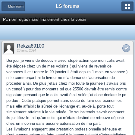
LS forums
← Main room
Pc non reçus mais finalement chez le voisin
Rekza69100
23 janv. 2024
Bonjour je viens de découvrir avec stupéfaction que mon colis avait
été déposé chez un de mes voisins ( qui viens de revenir de
vacances il est rentre le 20 janvier il était depuis 1 mois en vacance )
ni le commerçant ni le livreur ne m'a demande l'autorisation de
procéder ainsi. De plus j'étais chez moi toute la journée ( J'avais pris
un congé ) pour des montants tel que 2550€ devrait être remis contre
signature pensant que le colis avait était volée j'ai donc declare le pc
perdue . Cette pratique permet sans doute de faire des économies
mais elle affaiblit la sûreté de l'échange et, au-delà, porte tout
simplement atteinte à la vie privée. Je souhaiterais savoir comment
ils justifiez le fait qu'un colis qui m'étais destiné se retrouve déposé
chez un inconnu sans aucune autorisation de ma part.
Les livraisons engagent une prestation professionnelle sérieuse et
n'ont aucune raison de faire appel à la bonne volonté d'intermédiaires