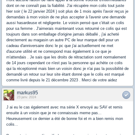
dont on ne connaît pas la fiabilité. J'ai récupère mon colis tout juste
hier soir ( le 22 janvier 2024 ) soit plus de 1 mois après l'avoir reçus je
demandais à mon voisin de ne plus accepter à l'avenir une demande
aussi hasardeuse et négligente. Le voisin pensé que c'était un colis
pour sa femme . J'aimerais maintenant vous retourné ce colis qui est
toujours dans son emballage d'origine jamais déballé , j'ai acheté
directement au magasin un autre PC de leur marque dell pour un
cadeau d'anniversaire donc le pc que j'ai actuellement ne met
d'aucune utilité et ne correspond mas également à ce que je
m'attendais . Je sais que les droits de rétractation sont normalement
de 14 jours cependant ce n'est pas la personne qui achète ce colis
qui la réceptionné mais bien un voisin donc je n'ai pas la possibilité de
demandé un retour sur leur site étant donné que le colis est marqué
comme livré depuis le 21 décembre 2023 . Merci de votre aidez
markus95
23 janv. 2024
J ai eu le cas également avec ma série X envoyé au SAV et remis
ensuite à un voisin que je ne connaissais meme pas...
Heureusement ce dernier a été de bonne foi et m a bien remis mon
colis...