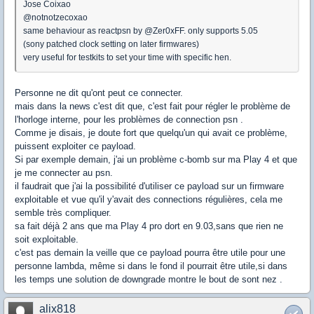
Jose Coixao
@notnotzecoxao
same behaviour as reactpsn by @Zer0xFF. only supports 5.05
(sony patched clock setting on later firmwares)
very useful for testkits to set your time with specific hen.
Personne ne dit qu'ont peut ce connecter.
mais dans la news c'est dit que, c'est fait pour régler le problème de
l'horloge interne, pour les problèmes de connection psn .
Comme je disais, je doute fort que quelqu'un qui avait ce problème,
puissent exploiter ce payload.
Si par exemple demain, j'ai un problème c-bomb sur ma Play 4 et que
je me connecter au psn.
il faudrait que j'ai la possibilité d'utiliser ce payload sur un firmware
exploitable et vue qu'il y'avait des connections régulières, cela me
semble très compliquer.
sa fait déjà 2 ans que ma Play 4 pro dort en 9.03,sans que rien ne
soit exploitable.
c'est pas demain la veille que ce payload pourra être utile pour une
personne lambda, même si dans le fond il pourrait être utile,si dans
les temps une solution de downgrade montre le bout de sont nez .
alix818