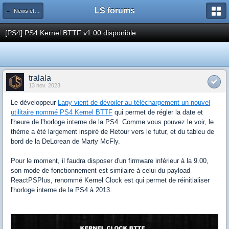
LS forums
← News et actualités postées sur LS
[PS4] PS4 Kernel BTTF v1.00 disponible
tralala
13 nov. 2023
Le développeur
Lapy vient de dévoiler au téléchargement un nouvel
utilitaire nommé PS4 Kernel BTTF
qui permet de régler la date et
l'heure de l'horloge interne de la PS4. Comme vous pouvez le voir, le
thème a été largement inspiré de Retour vers le futur, et du tableu de
bord de la DeLorean de Marty McFly.
Pour le moment, il faudra disposer d'un firmware inférieur à la 9.00,
son mode de fonctionnement est similaire à celui du payload
ReactPSPlus, renommé Kernel Clock est qui permet de réinitialiser
l'horloge interne de la PS4 à 2013.