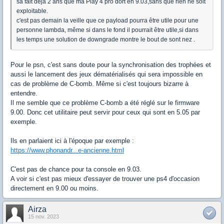
sa fait déjà 2 ans que ma Play 4 pro dort en 9.03,sans que rien ne soit
exploitable.
c'est pas demain la veille que ce payload pourra être utile pour une
personne lambda, même si dans le fond il pourrait être utile,si dans
les temps une solution de downgrade montre le bout de sont nez .
Pour le psn, c'est sans doute pour la synchronisation des trophées et
aussi le lancement des jeux dématérialisés qui sera impossible en
cas de problème de C-bomb. Même si c'est toujours bizarre à
entendre.
Il me semble que ce problème C-bomb a été réglé sur le firmware
9.00. Donc cet utilitaire peut servir pour ceux qui sont en 5.05 par
exemple.
Ils en parlaient ici à l'époque par exemple :
https://www.phonandr...e-ancienne.html
C'est pas de chance pour ta console en 9.03.
A voir si c'est pas mieux d'essayer de trouver une ps4 d'occasion
directement en 9.00 ou moins.
Airza
15 nov. 2023