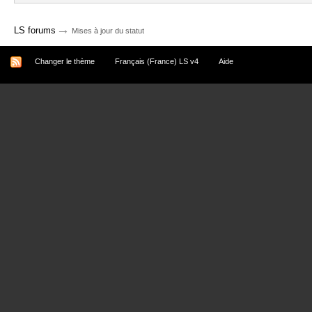
→
LS forums
Mises à jour du statut
Changer le thème
Français (France) LS v4
Aide