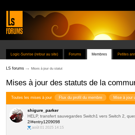
Logic-Sunrise (retour au site)
Forums
Membres
Petites a
→
LS forums
Mises à jour du statut
Mises à jour des statuts de la commu
Toutes les mises à jour
Flux du profil du membre
Mise à jour 
shigure_parker
HELP, transfert sauvegardes Switch1 vers Switch 2, que
2/#entry1209098
août 01 2025 14:15