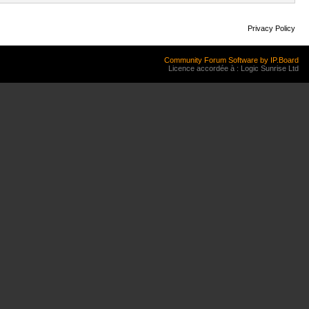
Privacy Policy
Community Forum Software by IP.Board
Licence accordée à : Logic Sunrise Ltd