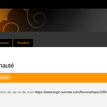
nnonces
Shoutbox
nauté
unique
stion de vie ou de mort
https://www.logic-sunrise.com/forums/topic/105