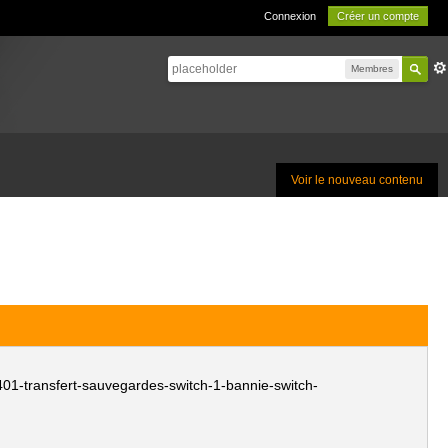
Connexion
Créer un compte
Membres
Voir le nouveau contenu
401-transfert-sauvegardes-switch-1-bannie-switch-