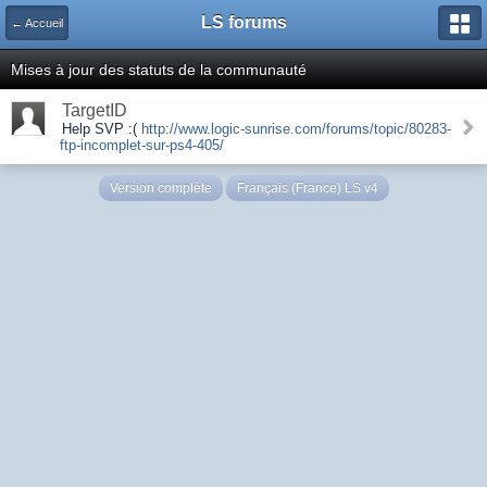
LS forums
← Accueil
Mises à jour des statuts de la communauté
TargetID
Help SVP :(
http://www.logic-sunrise.com/forums/topic/80283-
ftp-incomplet-sur-ps4-405/
Version complète
Français (France) LS v4