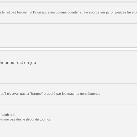
ne le fait pas tourner. Si t'a un autre jeu comme counter strike source sur pc on peut se faire
e honneur est en jeu
e qu'il n'y avait pas la "hargne" procuré par les match a conséquence
 match nul.
imine pas dès le début du tournoi.