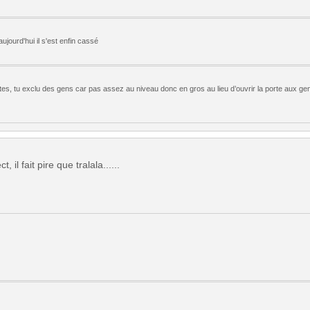
ujourd'hui il s'est enfin cassé
s, tu exclu des gens car pas assez au niveau donc en gros au lieu d’ouvrir la porte aux gens
il fait pire que tralala......