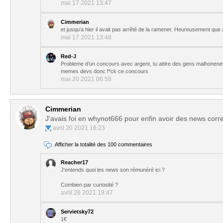
mai 17 2021 13:47
Cimmerian
et jusqu'a hier il avait pas arrêté de la ramener. Heureusement que a
mai 17 2021 13:48
Red-J
Probleme d’un concours avec argent, tu attire des gens malhonenete
memes devs donc f*ck ce concours
mai 20 2021 06:58
Cimmerian
J'avais foi en whynot666 pour enfin avoir des news correct, 
avril 20 2021 16:23
Afficher la totalité des 100 commentaires
Reacher17
J'entends quoi les news son rémunéré ici ?
Combien par curiosité ?
avril 26 2021 19:47
Servietsky72
1€