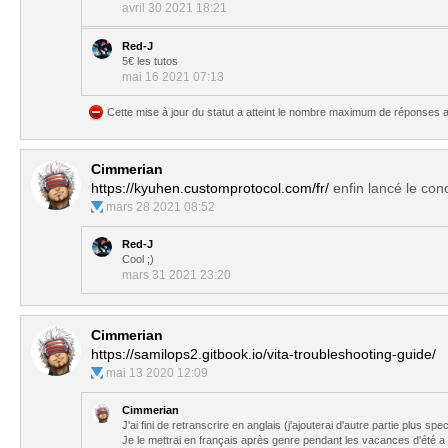
avril 30 2021 18:21
Red-J
5€ les tutos
mai 16 2021 07:13
Cette mise à jour du statut a atteint le nombre maximum de réponses a
Cimmerian
https://kyuhen.customprotocol.com/fr/
enfin lancé le co
mars 28 2021 08:52
Red-J
Cool ;)
mars 31 2021 23:20
Cimmerian
https://samilops2.gitbook.io/vita-troubleshooting-guide/
mai 13 2020 12:09
Cimmerian
J'ai fini de retranscrire en anglais (j'ajouterai d'autre partie plus 
Je le mettrai en français après genre pendant les vacances d'été a p