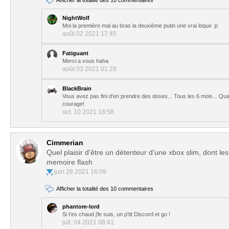
Afficher la totalité des 10 commentaires
NightWolf
Moi la première mal au bras la deuxième putin une vrai loque :p
août 02 2021 17:45
Fatiguant
Merci a vous haha
août 03 2021 01:28
BlackBrain
Vous avez pas fini d'en prendre des doses... Tous les 6 mois... Qua
courage!
oct. 10 2021 18:58
Cimmerian
Quel plaisir d'être un détenteur d'une xbox slim, dont le
memoire flash
juin 28 2021 16:09
Afficher la totalité des 10 commentaires
phantom-lord
Si t'es chaud j'le suis, un p'tit Discord et go !
juil. 04 2021 08:41