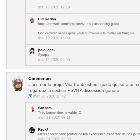
mai 13 2020 12:10
Cimmerian
https://crowdin.com/project/vita-troubleshooting-guide
Lien crowdin si des gens veulent m'aider a le mettre en français
mai 13 2020 15:03
polo_cha2
Sympa !
mai 14 2020 09:55
Cimmerian
J'ai créer le projet Vita-troubleshoot-guide qui sera un 
regardez la section PSVITA discussion général
avril 20 2020 18:42
Sansors
Très bonne idée, je valide :D
avril 21 2020 08:11
Red-J
Merci a toi de faire profiter de ton experience c'est rare de nos jour
avril 21 2020 19:36