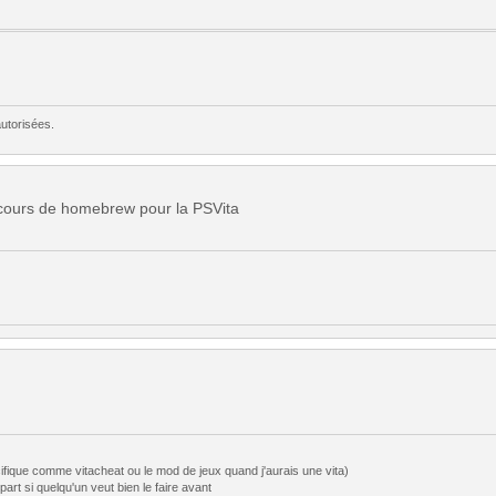
utorisées.
ncours de homebrew pour la PSVita
specifique comme vitacheat ou le mod de jeux quand j'aurais une vita)
art si quelqu'un veut bien le faire avant