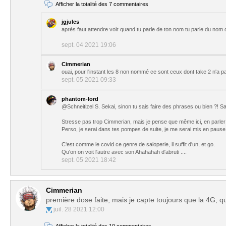
Afficher la totalité des 7 commentaires
jgjules
après faut attendre voir quand tu parle de ton nom tu parle du nom d
sept. 04 2021 19:06
Cimmerian
ouai, pour l'instant les 8 non nommé ce sont ceux dont take 2 n'a pa
sept. 05 2021 09:33
phantom-lord
@Schneitizel S. Sekai, sinon tu sais faire des phrases ou bien ?! S
Stresse pas trop Cimmerian, mais je pense que même ici, en parler 
Perso, je serai dans tes pompes de suite, je me serai mis en pause
C'est comme le covid ce genre de saloperie, il suffit d'un, et go.
Qu'on on voit l'autre avec son Ahahahah d'abruti ....
sept. 05 2021 18:42
Cimmerian
première dose faite, mais je capte toujours que la 4G, q
juil. 28 2021 12:00