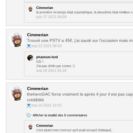
Cimmerian
la première mi temps était soporiphique, la deuxième était meilleur
juin 27 2021 08:09
Cimmerian
Trouvé une PSTV a 45€, j'ai sauté sur l'occasion mais m
mai 22 2021 09:33
phantom-lord
GG !
J'ai pas d'info par contre :'(
mai 28 2021 04:26
Cimmerian
theheroGAC force vraiment la après 4 jour il est pas cap
crédiblité
mai 16 2021 16:52
Afficher la totalité des 6 commentaires
Cimmerian
c'est plutot mon concour qu'il avait essayé d'attaqué,