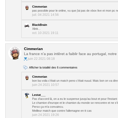
Cimmerian
pas possible pour le online, vu que j'ai pas de xbox live et mon pc 
juil. 04 2021 14:56
BlackBrain
Xlink...
oct. 10 2021 19:11
Cimmerian
La france n'a pas intêret a faiblir face au portugal, notr
juin 22 2021 08:18
Afficher la totalité des 6 commentaires
Cimmerian
bon ba voila c'était un match peno c'était nuuul. Mais bon on va dir
juin 24 2021 10:57
Lestat___
Pas d'accord là, on a eu le suspense jusqu'au bout et pour l'instant
Le chamion d'europe et le chamion du monde se rencontre et ne s'él
Perso ça m'a convaincu.
Meilleur match que contre l'allemagne en tt cas
juin 24 2021 19:26