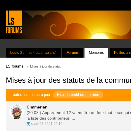
Logic-Sunrise (retour au site)
Forums
Membres
Petites a
→
LS forums
Mises à jour du statut
Mises à jour des statuts de la commu
Toutes les mises à jour
Flux du profil du membre
Cimmerian
(20:08 ) Apparament T2 va mettre au four tout ceux qui 
la liste des contributeur.....
sept. 03 2021 20:10