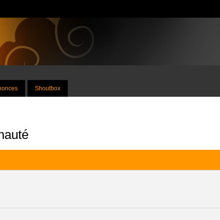
nnonces
Shoutbox
nauté