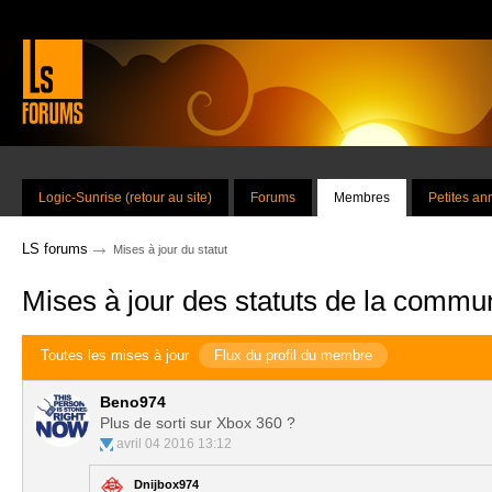
Logic-Sunrise (retour au site)
Forums
Membres
Petites a
→
LS forums
Mises à jour du statut
Mises à jour des statuts de la commu
Toutes les mises à jour
Flux du profil du membre
Beno974
Plus de sorti sur Xbox 360 ?
avril 04 2016 13:12
Dnijbox974