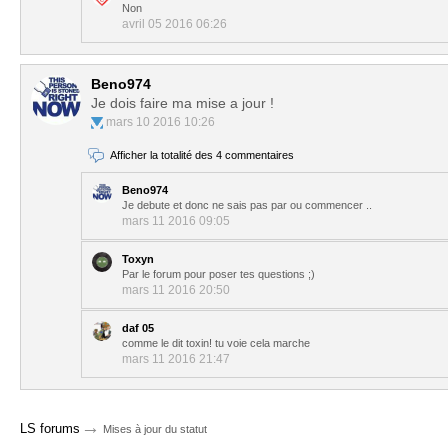
Non
avril 05 2016 06:26
Beno974
Je dois faire ma mise a jour !
mars 10 2016 10:26
Afficher la totalité des 4 commentaires
Beno974
Je debute et donc ne sais pas par ou commencer ..
mars 11 2016 09:05
Toxyn
Par le forum pour poser tes questions ;)
mars 11 2016 20:50
daf 05
comme le dit toxin! tu voie cela marche
mars 11 2016 21:47
→
LS forums
Mises à jour du statut