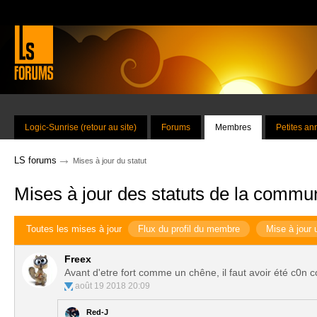
Logic-Sunrise (retour au site)
Forums
Membres
Petites a
→
LS forums
Mises à jour du statut
Mises à jour des statuts de la commu
Toutes les mises à jour
Flux du profil du membre
Mise à jour 
Freex
Avant d'etre fort comme un chêne, il faut avoir été c0n
août 19 2018 20:09
Red-J