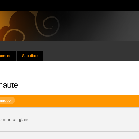
nnonces
Shoutbox
nauté
unique
 comme un gland