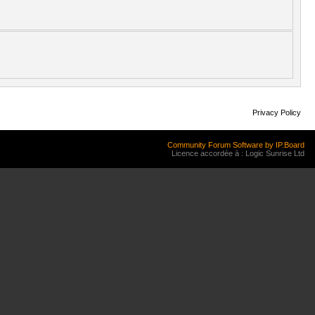
Privacy Policy
Community Forum Software by IP.Board
Licence accordée à : Logic Sunrise Ltd