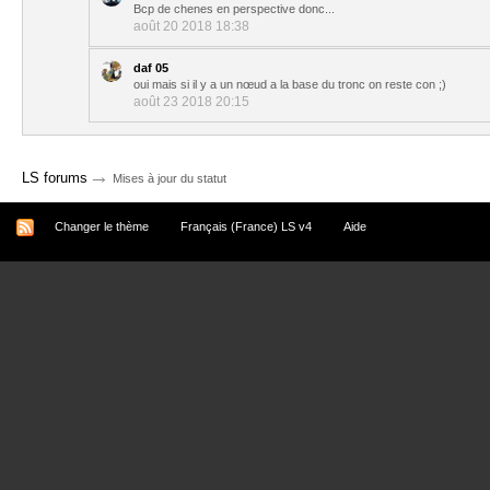
Bcp de chenes en perspective donc...
août 20 2018 18:38
daf 05
oui mais si il y a un nœud a la base du tronc on reste con ;)
août 23 2018 20:15
→
LS forums
Mises à jour du statut
Changer le thème
Français (France) LS v4
Aide