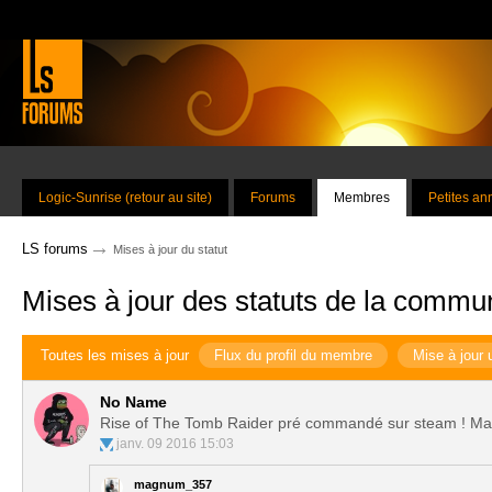
Logic-Sunrise (retour au site)
Forums
Membres
Petites a
→
LS forums
Mises à jour du statut
Mises à jour des statuts de la commu
Toutes les mises à jour
Flux du profil du membre
Mise à jour 
No Name
Rise of The Tomb Raider pré commandé sur steam ! Main
janv. 09 2016 15:03
magnum_357