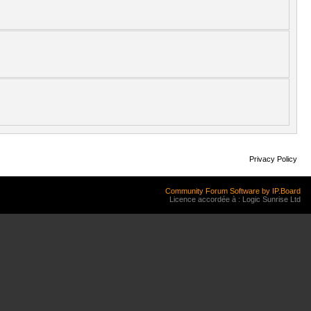
Privacy Policy
Community Forum Software by IP.Board
Licence accordée à : Logic Sunrise Ltd