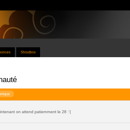
nnonces
Shoutbox
nauté
unique
tenant on attend patiemment le 28 :'(