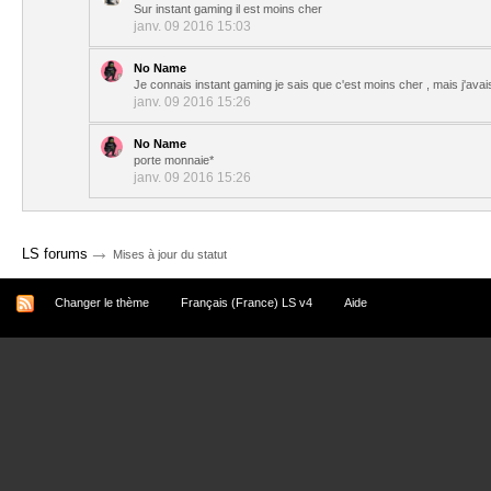
Sur instant gaming il est moins cher
janv. 09 2016 15:03
No Name
Je connais instant gaming je sais que c'est moins cher , mais j'avais
janv. 09 2016 15:26
No Name
porte monnaie*
janv. 09 2016 15:26
→
LS forums
Mises à jour du statut
Changer le thème
Français (France) LS v4
Aide