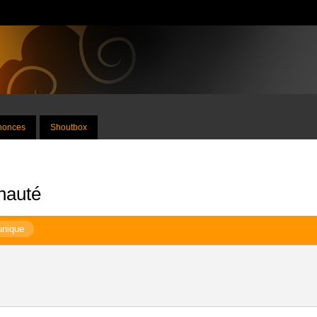
nnonces
Shoutbox
nauté
unique