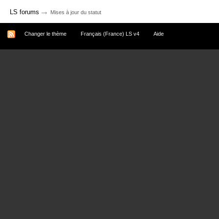
→
LS forums
Mises à jour du statut
Changer le thème
Français (France) LS v4
Aide