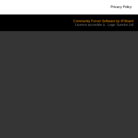
Privacy Policy
Community Forum Software by IP.Board
Licence accordée à : Logic Sunrise Ltd