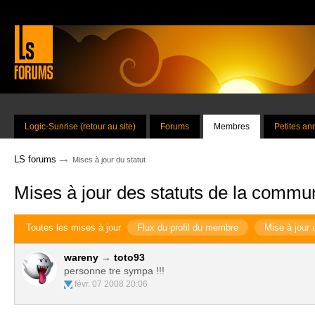
Logic-Sunrise (retour au site)
Forums
Membres
Petites a
→
LS forums
Mises à jour du statut
Mises à jour des statuts de la commu
Toutes les mises à jour
Flux du profil du membre
Mise à jour 
wareny
→
toto93
personne tre sympa !!!
févr. 07 2008 20:06