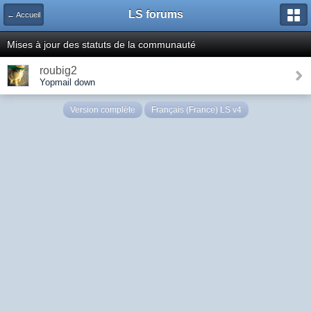
LS forums
← Accueil
Mises à jour des statuts de la communauté
roubig2
Yopmail down
Version complète
Français (France) LS v4