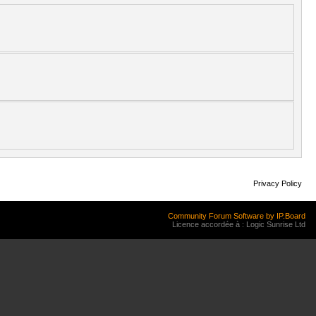
Privacy Policy
Community Forum Software by IP.Board
Licence accordée à : Logic Sunrise Ltd