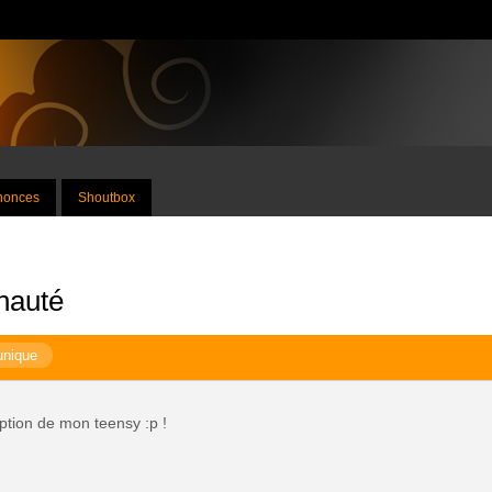
nnonces
Shoutbox
nauté
unique
ption de mon teensy :p !