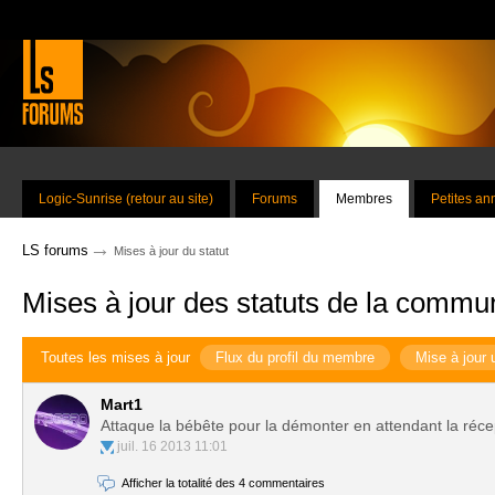
Logic-Sunrise (retour au site)
Forums
Membres
Petites a
→
LS forums
Mises à jour du statut
Mises à jour des statuts de la commu
Toutes les mises à jour
Flux du profil du membre
Mise à jour 
Mart1
Attaque la bébête pour la démonter en attendant la réce
juil. 16 2013 11:01
Afficher la totalité des 4 commentaires