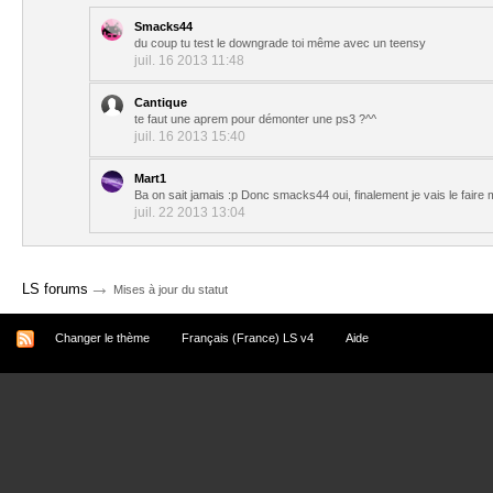
Smacks44
du coup tu test le downgrade toi même avec un teensy
juil. 16 2013 11:48
Cantique
te faut une aprem pour démonter une ps3 ?^^
juil. 16 2013 15:40
Mart1
Ba on sait jamais :p Donc smacks44 oui, finalement je vais le faire
juil. 22 2013 13:04
→
LS forums
Mises à jour du statut
Changer le thème
Français (France) LS v4
Aide