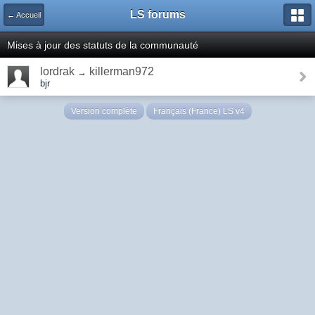
LS forums
← Accueil
Mises à jour des statuts de la communauté
lordrak
killerman972
→
bjr
Version complète
Français (France) LS v4