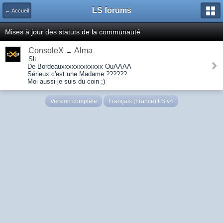
LS forums
← Accueil
Mises à jour des statuts de la communauté
ConsoleX
Alma
→
Slt
De Bordeauxxxxxxxxxxxx OuAAAA
Sérieux c'est une Madame ??????
Moi aussi je suis du coin ;)
Version complète
Français (France) LS v4