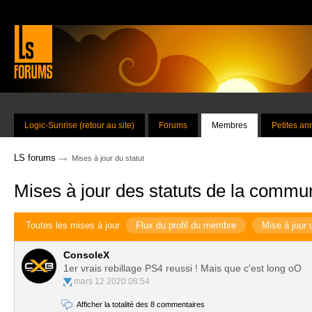
Logic-Sunrise (retour au site)
Forums
Membres
Petites a
→
LS forums
Mises à jour du statut
Mises à jour des statuts de la commu
Toutes les mises à jour
Flux du profil du membre
Mise à jour 
ConsoleX
1er vrais rebillage PS4 reussi ! Mais que c'est long oO
mars 12 2020 08:54
Afficher la totalité des 8 commentaires