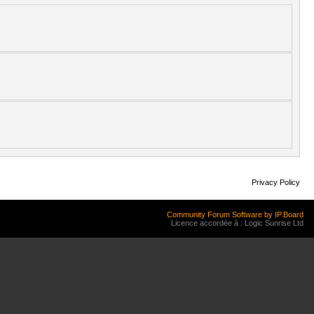
Privacy Policy
Community Forum Software by IP.Board
Licence accordée à : Logic Sunrise Ltd