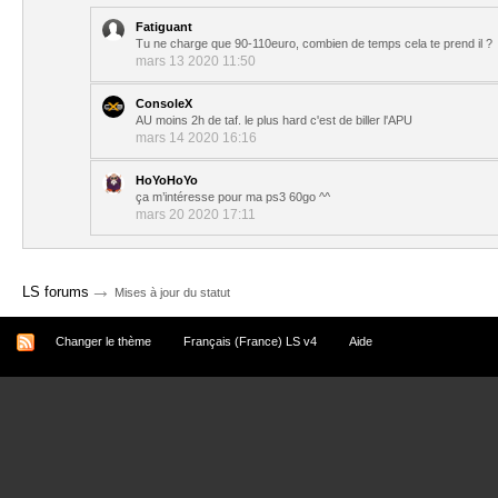
Fatiguant
Tu ne charge que 90-110euro, combien de temps cela te prend il ?
mars 13 2020 11:50
ConsoleX
AU moins 2h de taf. le plus hard c'est de biller l'APU
mars 14 2020 16:16
HoYoHoYo
ça m’intéresse pour ma ps3 60go ^^
mars 20 2020 17:11
→
LS forums
Mises à jour du statut
Changer le thème
Français (France) LS v4
Aide