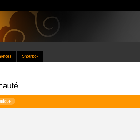
nnonces
Shoutbox
nauté
unique