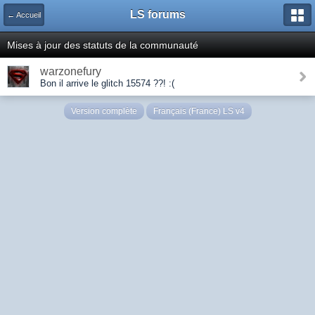
LS forums
← Accueil
Mises à jour des statuts de la communauté
warzonefury
Bon il arrive le glitch 15574 ??! :(
Version complète
Français (France) LS v4