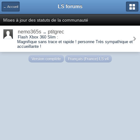
LS forums
← Accueil
Mises à jour des statuts de la communauté
nemo365s
ptitgrec
→
Flash Xbox 360 Slim :
Magnifique sans trace et rapide ! personne Très sympathique et
accueillante !
Version complète
Français (France) LS v4