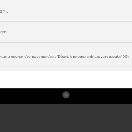
OS ? :p
apple.
pas la réponse, c'est parce que c'est : "Désolé, je ne comprends pas votre question" XD).