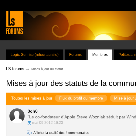
Logic-Sunrise (retour au site)
Forums
Membres
Petites a
→
LS forums
Mises à jour du statut
Mises à jour des statuts de la commu
Toutes les mises à jour
Flux du profil du membre
Mise à jour 
3ch0
"Le co-fondateur d'Apple Steve Wozniak séduit par Window
mai 09 2012 16:23
Afficher la totalité des 4 commentaires