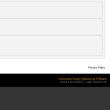
Privacy Policy
Community Forum Software by IP.Board
Licence accordée à : Logic Sunrise Ltd