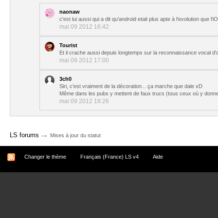
naonaw
c'est lui aussi qui a dit qu'android etait plus apte à l'evolution que l'i
mai 09 2012 16:42
Tourist
Et il crache aussi depuis longtemps sur la reconnaissance vocal d'
mai 09 2012 17:00
3ch0
Siri, c'est vraiment de la décoration... ça marche que dale xD
Même dans les pubs y mettent de faux trucs (tous ceux où y donne 
mai 09 2012 18:26
→
LS forums
Mises à jour du statut
Changer le thème
Français (France) LS v4
Aide